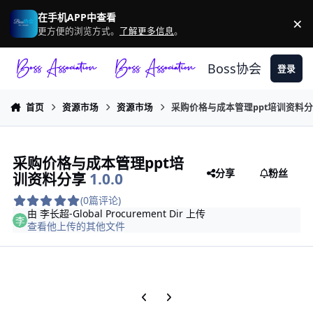
跳转到帖子
在手机APP中查看
×
驳
更方便的浏览方式。
了解更多信息
。
Boss协会
登录
首页
资源市场
资源市场
采购价格与成本管理ppt培训资料
采购价格与成本管理ppt培
分享
粉丝
训资料分享
1.0.0
(0篇评论)
由
李长超-Global Procurement Dir
上传
查看他上传的其他文件
上一张轮播幻灯片
下一张轮播幻灯片