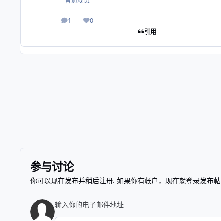
普通成员
1
0
帖子
声誉
引用
参与讨论
你可以现在发布并稍后注册. 如果你有帐户，
现在就登录
发布帖