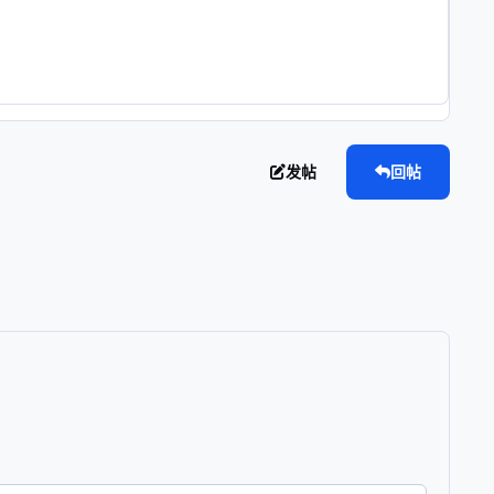
发帖
回帖