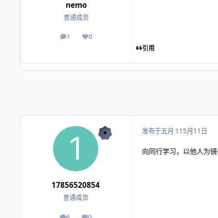
nemo
普通成员
1
0
帖子
声誉
引用
发布于
五月 11
5月11日
向同行学习，以他人为镜
17856520854
普通成员
6
0