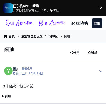
跳转到帖子
在手机APP中查看
×
驳
更方便的浏览方式。
了解更多信息
。
Boss协会
登录
首页
企业管理交流区
闲聊区
闲聊
闲聊
分享
粉丝
作者统计
YSJ
普通成员
发布于
三月 17
3月17日
如何备考审核员考试
引用