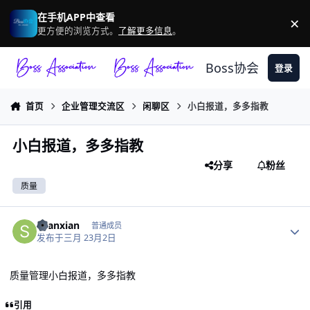
跳转到帖子
在手机APP中查看
×
驳
更方便的浏览方式。
了解更多信息
。
Boss协会
登录
首页
企业管理交流区
闲聊区
小白报道，多多指教
小白报道，多多指教
分享
粉丝
质量
作者统计
shanxian
普通成员
发布于
三月 2
3月2日
质量管理小白报道，多多指教
引用