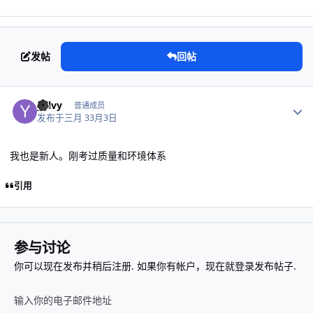
发帖
回帖
作者统计
yelvy
普通成员
发布于
三月 3
3月3日
我也是新人。刚考过质量和环境体系
引用
参与讨论
你可以现在发布并稍后注册. 如果你有帐户，
现在就登录
发布帖子.