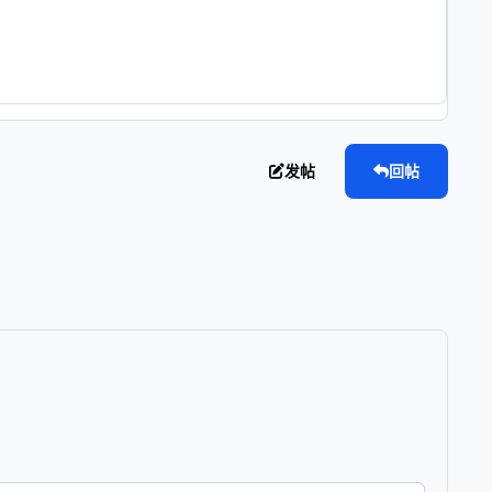
发帖
回帖