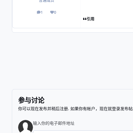
普通成员
1
0
帖子
声誉
引用
参与讨论
你可以现在发布并稍后注册. 如果你有帐户，
现在就登录
发布帖