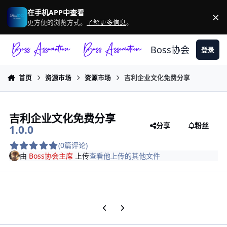
跳转到帖子
在手机APP中查看
×
驳
更方便的浏览方式。
了解更多信息
。
Boss协会
登录
首页
资源市场
资源市场
吉利企业文化免费分享
吉利企业文化免费分享
分享
粉丝
1.0.0
(0篇评论)
由
Boss协会主席
上传
查看他上传的其他文件
上一张轮播幻灯片
下一张轮播幻灯片