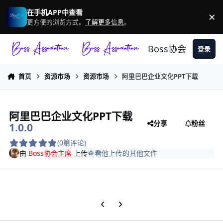
跳转到帖子
在手机APP中查看
×
驳
更方便的浏览方式。
了解更多信息
。
Boss协会
登录
首页
资源市场
资源市场
阿里巴巴企业文化PPT下载
阿里巴巴企业文化PPT下载
分享
粉丝
1.0.0
(0篇评论)
由
Boss协会主席
上传
查看他上传的其他文件
上一张轮播幻灯片
下一张轮播幻灯片