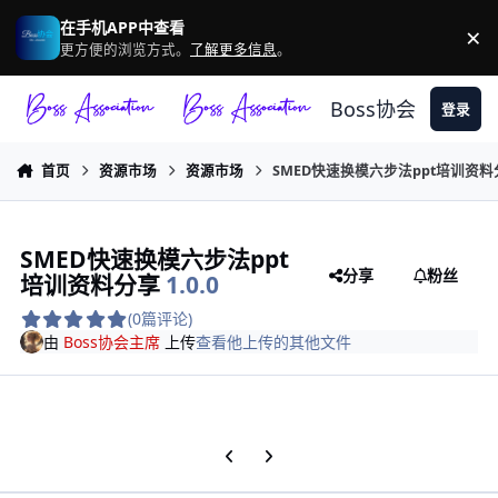
跳转到帖子
在手机APP中查看
×
驳
更方便的浏览方式。
了解更多信息
。
Boss协会
登录
首页
资源市场
资源市场
SMED快速换模六步法ppt培训资料
SMED快速换模六步法ppt
分享
粉丝
培训资料分享
1.0.0
(0篇评论)
由
Boss协会主席
上传
查看他上传的其他文件
上一张轮播幻灯片
下一张轮播幻灯片