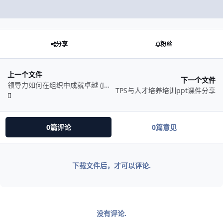
分享
粉丝
上一个文件
下一个文件
领导力如何在组织中成就卓越 (James M.Kouzes, Barry Z.Posner, 徐中, 周政, 王俊杰书籍扫描pdf版分享
TPS与人才培养培训ppt课件分享
0篇评论
0篇意见
下载文件后，才可以评论.
没有评论.