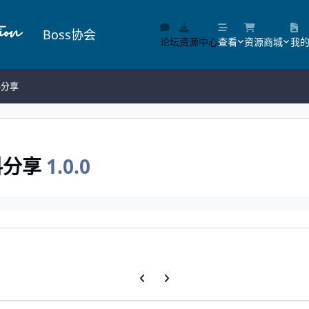
Boss协会
论坛
资源中心
查看
资源商城
我
料分享
料分享
1.0.0
上一张轮播幻灯片
下一张轮播幻灯片