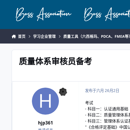
跳转到帖子
首页
学习企业管理
质量工具（六西格玛、PDCA、FMEA等
质量体系审核员备考
发布于
六月 2
6月2日
考试
- 科目一：认证通用基
- 科目二：质量管理体系基
- 科目三：管理体系认
hjp361
"《合格评定基础》中国认