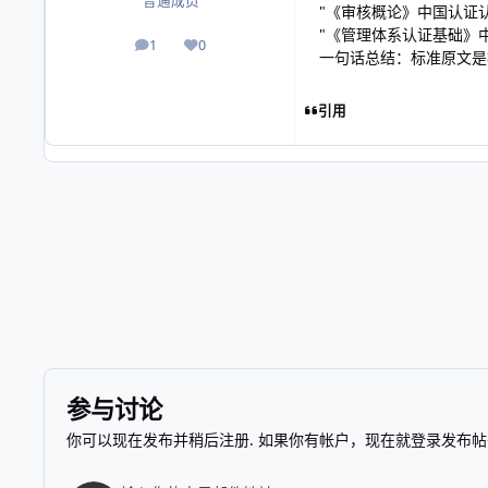
普通成员
"《审核概论》中国认证认
"《管理体系认证基础》中
1
0
帖子
声誉
一句话总结：标准原文是
引用
参与讨论
你可以现在发布并稍后注册. 如果你有帐户，
现在就登录
发布帖