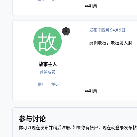
帖子
声誉
引用
发布于
四月 9
4月9日
感谢老板，老板发大财
故事主人
普通成员
1
0
帖子
声誉
引用
参与讨论
你可以现在发布并稍后注册. 如果你有帐户，
现在就登录
发布帖