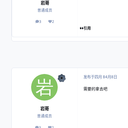
岩哥
普通成员
3
2
帖子
声誉
引用
发布于
四月 8
4月8日
需要的拿去吧
岩哥
普通成员
3
2