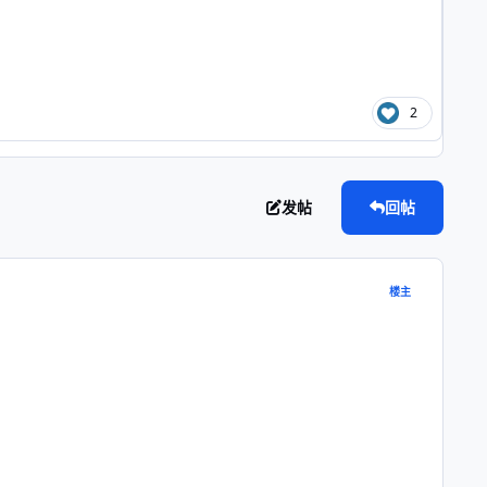
2
发帖
回帖
楼主