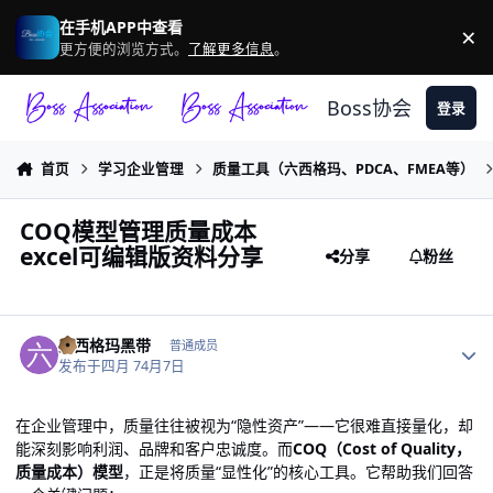
跳转到帖子
在手机APP中查看
×
驳
更方便的浏览方式。
了解更多信息
。
Boss协会
登录
首页
学习企业管理
质量工具（六西格玛、PDCA、FMEA等）
COQ模型管理质量成本
excel可编辑版资料分享
分享
粉丝
作者统计
六西格玛黑带
普通成员
发布于
四月 7
4月7日
在企业管理中，质量往往被视为“隐性资产”——它很难直接量化，却
能深刻影响利润、品牌和客户忠诚度。而
COQ（Cost of Quality，
质量成本）模型
，正是将质量“显性化”的核心工具。它帮助我们回答