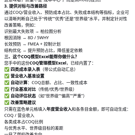
3. 提供对标与改善路径
通过COQ/营业收入、预防成本占比、失败成本结构等指标，企业可
以清晰判断自己处于“传统”“优秀”还是“世界级”水平，并制定针对性
改善策略，例如：
识别最大失败项 → 柏拉图分析
根因消除 → 8D / 5WHY
长效预防 → FMEA + 控制计划
结构优化 → 提升预防占比，降低鉴定依赖
三、这个COQ模型Excel能帮你做什么？
您手中的这份
COQ管理模型Excel
，已经内置了：
四类成本录入表
（带公式自动汇总）
✅
营业收入基准设置
✅
自动计算
：COQ总额、占比、一致性成本
✅
行业基准对比
（传统/优秀/世界级）
✅
自动评估状态
（如“世界级”“偏高”“严重”）
✅
改善策略建议
✅
只需在蓝色单元格填入
年度营业收入
和各条目金额，即可自动生成：
COQ / 营业收入
各类成本占COQ比例
与优秀水平、世界级目标的差距
一目了然的改善方向