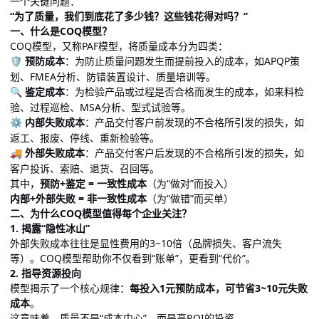
一个关键问题：
“为了质量，我们到底花了多少钱？这些钱花得对吗？”
一、什么是COQ模型？
COQ模型，又称PAF模型，将质量成本分为四类：
预防成本
：为防止质量问题发生而提前投入的成本，如APQP策
🛡
划、FMEA分析、防错装置设计、质量培训等。
鉴定成本
：为检验产品或过程是否合格而发生的成本，如来料检
🔍
验、过程巡检、MSA分析、型式试验等。
内部失败成本
：产品交付客户前发现的不合格所引发的损失，如
⚙
返工、报废、停线、重新检验等。
外部失败成本
：产品交付客户后发现的不合格所引发的损失，如
🚚
客户投诉、索赔、退货、召回等。
其中，
预防+鉴定 = 一致性成本
（为“做对”而投入）
内部+外部失败 = 非一致性成本
（为“做错”而买单）
二、为什么COQ模型值得每个企业关注？
1. 揭露“隐性冰山”
外部失败成本往往是显性费用的3~10倍（品牌损失、客户流失
等）。COQ模型帮助你不仅看到“账单”，更看到“代价”。
2. 指导资源投向
模型揭示了一个核心规律：
每投入1元预防成本，可节省3~10元失败
成本
。
这意味着，质量不是“成本中心”，而是高ROI的投资。