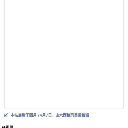
本帖最后于
四月 7
4月7日
，由六西格玛黑带编辑
引用