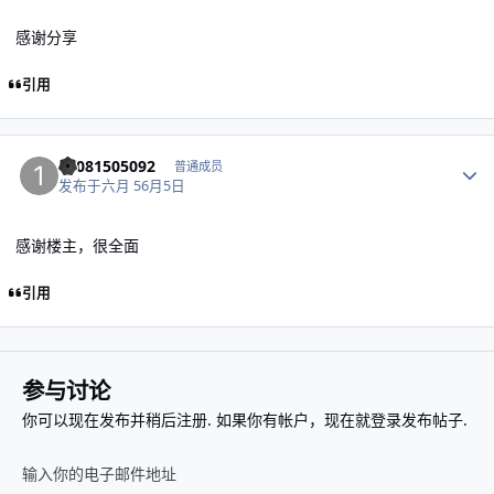
感谢分享
引用
作者统计
15081505092
普通成员
发布于
六月 5
6月5日
感谢楼主，很全面
引用
参与讨论
你可以现在发布并稍后注册. 如果你有帐户，
现在就登录
发布帖子.