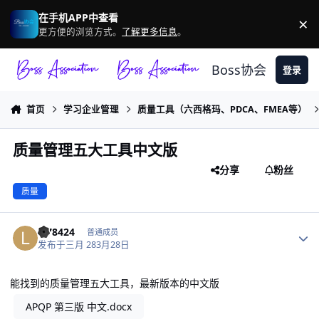
跳转到帖子
在手机APP中查看
×
驳
更方便的浏览方式。
了解更多信息
。
Boss协会
登录
首页
学习企业管理
质量工具（六西格玛、PDCA、FMEA等）
质量管理五大工具中文版
分享
粉丝
质量
作者统计
l178424
普通成员
发布于
三月 28
3月28日
能找到的质量管理五大工具，最新版本的中文版
APQP 第三版 中文.docx