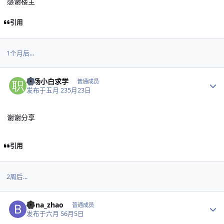
感谢楼主
引用
1个月后...
作者统计
职场小白求学
普通成员
发布于
五月 23
5月23日
谢谢分享
引用
2周后...
作者统计
bona_zhao
普通成员
发布于
六月 5
6月5日