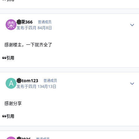
作者统计
荣荣366
普通成员
发布于
四月 8
4月8日
感谢楼主，一下就齐全了
引用
作者统计
autom123
普通成员
发布于
四月 13
4月13日
感谢分享
引用
作者统计