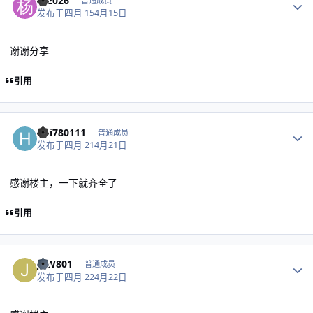
杨2026
普通成员
发布于
四月 15
4月15日
谢谢分享
引用
作者统计
hui780111
普通成员
发布于
四月 21
4月21日
感谢楼主，一下就齐全了
引用
作者统计
JEW801
普通成员
发布于
四月 22
4月22日