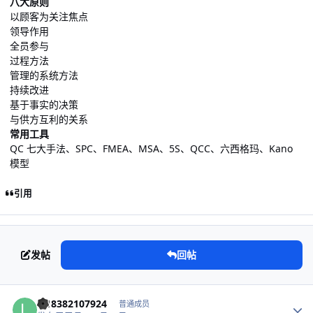
八大原则
以顾客为关注焦点
领导作用
全员参与
过程方法
管理的系统方法
持续改进
基于事实的决策
与供方互利的关系
常用工具
QC 七大手法、SPC、FMEA、MSA、5S、QCC、六西格玛、Kano
模型
引用
发帖
回帖
作者统计
ly18382107924
普通成员