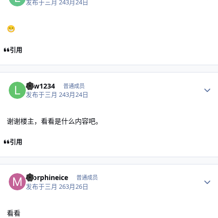
发布于
三月 24
3月24日
😁
引用
作者统计
leiw1234
普通成员
发布于
三月 24
3月24日
谢谢楼主，看看是什么内容吧。
引用
作者统计
morphineice
普通成员
发布于
三月 26
3月26日
看看