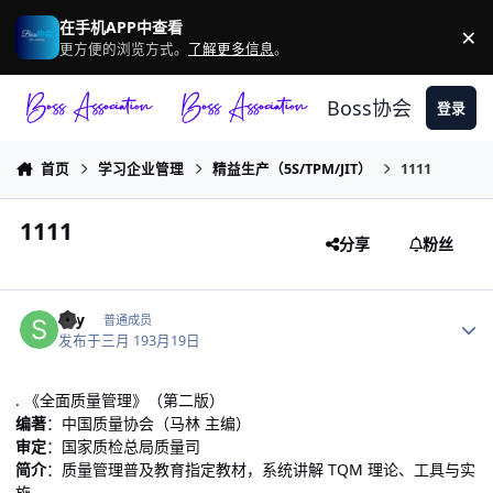
跳转到帖子
在手机APP中查看
×
驳
更方便的浏览方式。
了解更多信息
。
Boss协会
登录
首页
学习企业管理
精益生产（5S/TPM/JIT）
1111
1111
分享
粉丝
作者统计
shy
普通成员
发布于
三月 19
3月19日
. 《全面质量管理》（第二版）
编著
：中国质量协会（马林 主编）
审定
：国家质检总局质量司
简介
：质量管理普及教育指定教材，系统讲解 TQM 理论、工具与实
施