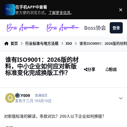
跳转到帖子
在手机APP中查看
×
驳
更方便的浏览方式。
了解更多信息
。
Boss协会
登录
首页
行业标准与地方法规
ISO
谁有ISO9001：2026
谁有ISO9001：2026版的材
料，中小企业如何应对新版
分享
粉丝
标准变化完成换版工作？
作者统计
QCY009
普通成员
发布于
三月 16
3月16日
对新版标准的解读，条款对比？200人以下企业如何换版？