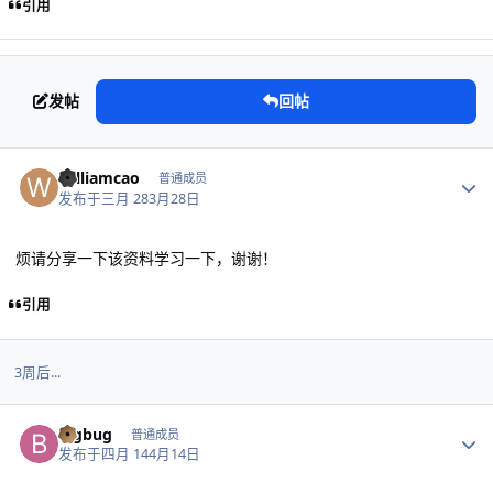
引用
发帖
回帖
作者统计
williamcao
普通成员
发布于
三月 28
3月28日
烦请分享一下该资料学习一下，谢谢！
引用
3周后...
作者统计
bigbug
普通成员
发布于
四月 14
4月14日