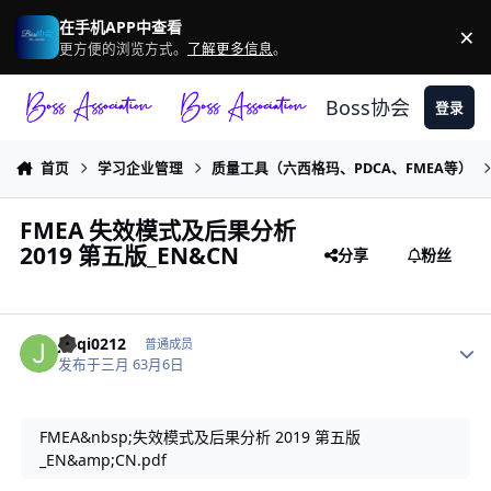
跳转到帖子
在手机APP中查看
×
驳
更方便的浏览方式。
了解更多信息
。
Boss协会
登录
首页
学习企业管理
质量工具（六西格玛、PDCA、FMEA等）
FMEA 失效模式及后果分析
2019 第五版_EN&CN
分享
粉丝
作者统计
jinqi0212
普通成员
发布于
三月 6
3月6日
FMEA&nbsp;失效模式及后果分析 2019 第五版
_EN&amp;CN.pdf