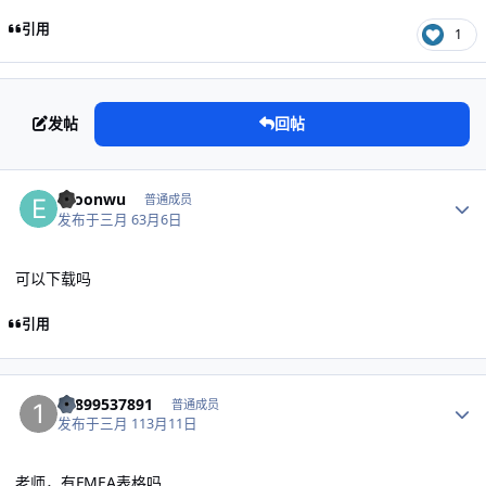
引用
1
发帖
回帖
作者统计
esoonwu
普通成员
发布于
三月 6
3月6日
可以下载吗
引用
作者统计
15899537891
普通成员
发布于
三月 11
3月11日
老师，有FMEA表格吗