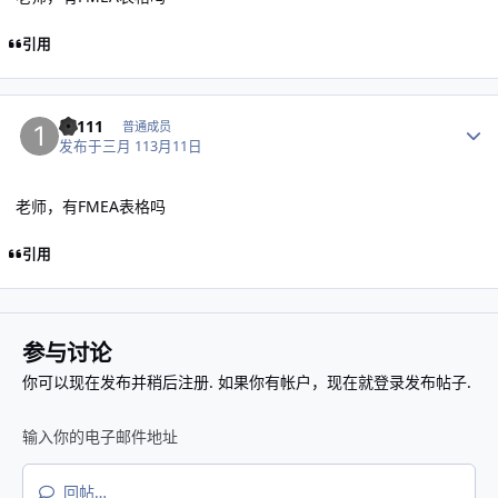
引用
作者统计
11111
普通成员
发布于
三月 11
3月11日
老师，有FMEA表格吗
引用
参与讨论
你可以现在发布并稍后注册. 如果你有帐户，
现在就登录
发布帖子.
回帖…