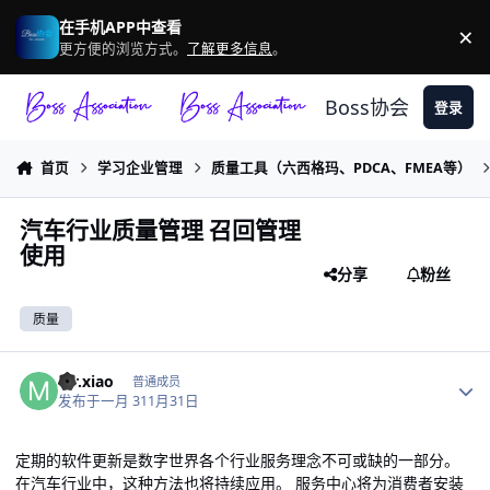
跳转到帖子
在手机APP中查看
×
驳
更方便的浏览方式。
了解更多信息
。
Boss协会
登录
首页
学习企业管理
质量工具（六西格玛、PDCA、FMEA等）
汽车行业质量管理 召回管理
使用
分享
粉丝
质量
作者统计
Mr.xiao
普通成员
发布于
一月 31
1月31日
定期的软件更新是数字世界各个行业服务理念不可或缺的一部分。
在汽车行业中，这种方法也将持续应用。 服务中心将为消费者安装