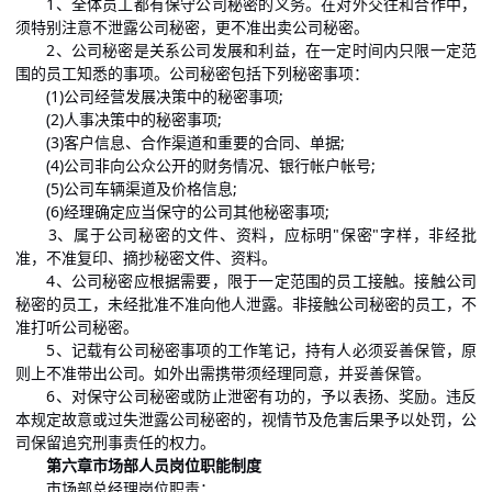
1、全体员工都有保守公司秘密的义务。在对外交往和合作中，
须特别注意不泄露公司秘密，更不准出卖公司秘密。
2、公司秘密是关系公司发展和利益，在一定时间内只限一定范
围的员工知悉的事项。公司秘密包括下列秘密事项：
(1)公司经营发展决策中的秘密事项;
(2)人事决策中的秘密事项;
(3)客户信息、合作渠道和重要的合同、单据;
(4)公司非向公众公开的财务情况、银行帐户帐号;
(5)公司车辆渠道及价格信息;
(6)经理确定应当保守的公司其他秘密事项;
3、属于公司秘密的文件、资料，应标明"保密"字样，非经批
准，不准复印、摘抄秘密文件、资料。
4、公司秘密应根据需要，限于一定范围的员工接触。接触公司
秘密的员工，未经批准不准向他人泄露。非接触公司秘密的员工，不
准打听公司秘密。
5、记载有公司秘密事项的工作笔记，持有人必须妥善保管，原
则上不准带出公司。如外出需携带须经理同意，并妥善保管。
6、对保守公司秘密或防止泄密有功的，予以表扬、奖励。违反
本规定故意或过失泄露公司秘密的，视情节及危害后果予以处罚，公
司保留追究刑事责任的权力。
第六章市场部人员岗位职能制度
市场部总经理
岗位职责
：