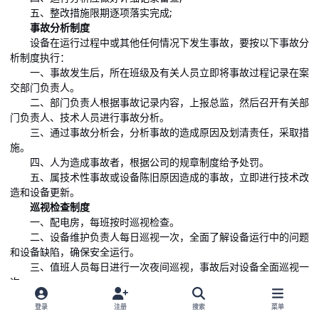
五、整改措施限期逐项落实完成;
事故分析制度
设备在运行过程中或其他任何情况下发生事故，要按以下事故分
析制度执行：
一、事故发生后，所在班级及有关人员立即将事故过程记录在案
交部门负责人。
二、部门负责人根据事故记录内容，上报总监，然后召开有关部
门负责人、技术人员进行事故分析。
三、通过事故分析会，分析事故的造成原因及划清责任，采取措
施。
四、人为造成事故者，根据公司的规章制度给予处罚。
五、属技术性事故或设备陈旧原因造成的事故，立即进行技术改
造和设备更新。
巡视检查制度
一、配电房，每班按时巡视检查。
二、设备维护负责人每日巡视一次，全面了解设备运行中的问题
和设备缺陷，确保安全运行。
三、值班人员每日进行一次夜间巡视，事故后对设备全面巡视一
次。
四、当发生大风、雷雨、冰雪、高温时，值班人员应进行特殊巡
登录
注册
搜索
菜单
视。