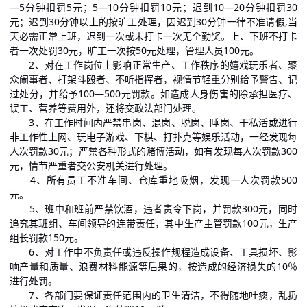
—5分钟扣罚5元；5—10分钟扣罚10元；迟到10—20分钟扣罚30
元；迟到30分钟以上的按旷工处理，因迟到30分钟一律不准请假,当
天必需正常上班，迟到一次或未打卡一次无全勤奖。上、下班不打卡
者一次处罚30元，旷工一次按50元处理，管理人员100元。
2、对在工作岗位上影响正常生产、工作秩序的嬉戏玩乐者、聚
众闹事者、打架斗殴者、不听指挥者，视情节轻重分别给予警告、记
过处分，并给予100—500元罚款。如造成人身伤害的除承担医疗、
误工、营养等费用外，还将交政法部门处理。
3、在工作时间内严禁串岗、混岗、脱岗、睡岗、干私活或进行
非工作性上网、玩电子游戏、下棋、打扑克等娱乐活动，一经发现每
人次罚款30元；严禁各种形式的赌博活动，如有发现每人次罚款300
元，情节严重者交公安机关进行处理。
4、所有员工不准车间、仓库重地吸烟，发现一人次罚款500
元。
5、班中和班前严禁饮酒，违者责令下岗，并罚款300元，同时
追究其班组、车间领导的连带责任，其中生产主管罚款100元，生产
组长罚款150元。
6、对工作中不负责任或违反操作规程造成设备、工具损坏、影
响产量和质量、浪费材料能源等后果的，按造成的经济损失的10％
进行处罚。
7、各部门要保证责任范围内的卫生清洁，不得随地吐痰，乱扔