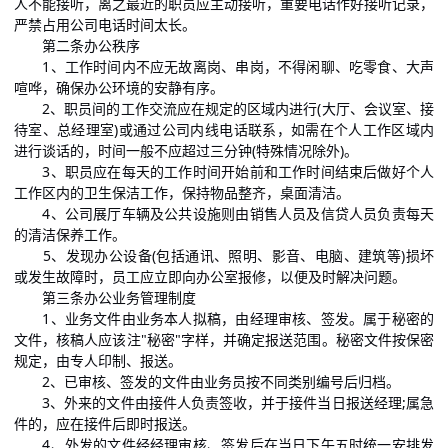
人不能接听，离之最近的职员应主动接听，重要电话作好接听记录，
严禁占用公司电话时间太长。
第二条办公秩序
1、工作时间内不应无故离岗、串岗，不得闲聊、吃零食、大声
喧哗，确保办公环境的安静有序。
2、职员间的工作交流应在规定的区域内进行(大厅、会议室、接
待室、总经理室)或通过公司内线电话联系，如需在个人工作区域内
进行谈话的，时间一般不应超过三分钟(特殊情况除外)。
3、职员应在每天的工作时间开始前和工作时间结束后做好个人
工作区内的卫生保洁工作，保持物品整齐，桌面清洁。
4、公司展厅车辆及公共设施则由销售人员及信贷人员负责每天
的清洁保养工作。
5、发现办公设备(包括通讯、照明、影音、电脑、建筑等)损坏
或发生故障时，员工应立即向办公室报修，以便及时解决问题。
第三条办公业务管理制度
1、业务文件由业务本人拟稿，由经理审核、签发。属于秘密的
文件，核稿人应该注"秘密"字样，并确定报送范围。秘密文件按保密
规定，由专人印制、报送。
2、已审核、签发的文件由业务员按不同类别编号后归档。
3、外来的文件由接件人负责签收，并于接件当日报送经理;属急
件的，应在接件后即时报送。
4、外发的文件经经理审核、签发后在当日下午五时统一安排发