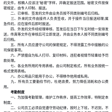
的文件，核稿人应该注“秘密”字样，并确定报送范围。秘密文件按保
密规定，由专人印制、报送。
二、已审核、签发的文件由业务员按不同类别编号后归档。
三、外来的文件由接件人负责签收，并于接件当日报送经理;属
急件的，应在接件后即时报送。
四、外发的文件经经理审核、签发后在当日下午五时统一安排发
送，传真等文件在审核后可立即发送，并由业务本人按不同类别编号
后归档。
五、所有人员应遵守公司的保密规定，不得泄露工作中接触的公
司保密事项。
六、严禁擅自为私人打印、复印材料，违犯者视情节轻重给予罚
款处理。
七、各业务所用的专用表格，由公司制定格式，所有业务按统一
格式使用表格。
八、办公用品只能用于办公，不得移作他用或私用。
九、所有员工要勤俭节约，杜绝浪费，努力降低消耗和办公费
用。
考勤制度
一、为加强考勤管理，维护工作秩序，提高工作效率，特制定本
制度。
二、公司员工必须自觉遵守劳动纪律，按时上下班，不迟到，不