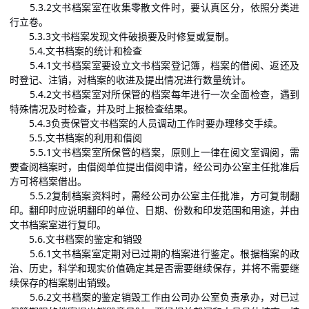
5.3.2文书档案室在收集零散文件时，要认真区分，依照分类进
行立卷。
5.3.3文书档案发现文件破损要及时修复或复制。
5.4.文书档案的统计和检查
5.4.1文书档案室要设立文书档案登记簿，档案的借阅、返还及
时登记、注销，对档案的收进及提出情况进行数量统计。
5.4.2文书档案室对所保管的档案每年进行一次全面检查，遇到
特殊情况及时检查，并及时上报检查结果。
5.4.3负责保管文书档案的人员调动工作时要办理移交手续。
5.5.文书档案的利用和借阅
5.5.1文书档案室所保管的档案，原则上一律在阅文室调阅，需
要查阅档案时，由借阅单位提出借阅申请，经公司办公室主任批准后
方可将档案借出。
5.5.2复制档案资料时，需经公司办公室主任批准，方可复制翻
印。翻印时应说明翻印的单位、日期、份数和印发范围和用途，并由
文书档案室进行复印。
5.6.文书档案的鉴定和销毁
5.6.1文书档案室定期对已过期的档案进行鉴定。根据档案的政
治、历史，科学和现实价值确定其是否需要继续保存，并将不需要继
续保存的档案剔出销毁。
5.6.2文书档案的鉴定销毁工作由公司办公室负责承办，对已过