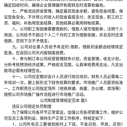
确定回收时间，确保企业管理循环和周转及时清算和催收。
七、严格流动资金管理，确定最佳现金余额，避免现金闲置，保
证现金安全。不许将公司收入的现金直接支付，坐支现金，职工的工
资、福利、补助用现金结算，其他结算必需用转帐结算。
八、公司职工有困难需要借款的，借款人填写借款单，注明个人
用途，公司给予不超过个人二个月的工资为借款依据，并且及时还清
借款，否则下次不予借支。
九、公司对出差人员给予肯定的.借款，借款的金额由经理核定
批准。在返回公司天内报销差旅费。
十、参与制订本公司经营管理财务计划，资金管理，收支计划，
分析考核预测经济成果，严格收支范围，认真审核费用支出，凡支出
款项必需有经理签名。
十一、公司应定期对会计人员进行岗位培训，财务人员必需每二
年培训一次，跟上新形式下财务核算的要求。市场推广人员薪资标准
一。工作职责在公司指定场所（地铁商铺、商厦、办公楼、卖场等）
按照公司市场推广操作流程进行市场推广活动。
公司制度管理规定范本 篇5
违反公司规定处罚制度
为了保障公司各环节正常营运，加强公司各项管理工作，维护公
司及员工各项利益，保持生产正常工作秩序，特规定如下：
1、公司所有员工要做到按时上下班，不准迟到、早退。迟到1