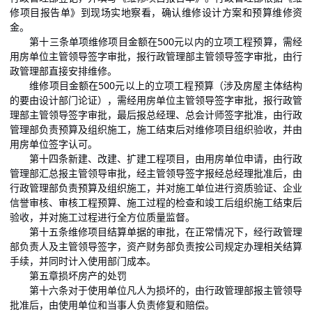
修项目报告单》到现场实地察看，确认维修设计方案和预算维修资
金。
第十三条单项维修项目金额在500元以内的立项工程预算，需经
用房单位主管领导签字审批，报行政管理部主管领导签字审批，由行
政管理部直接安排维修。
维修项目金额在500元以上的立项工程预算（涉及房屋主体结构
的要由设计部门论证），需经用房单位主管领导签字审批，报行政管
理部主管领导签字审批，最后报总经理、总会计师签字批准，由行政
管理部负责预算及组织施工，施工结束后对维修项目组织验收，并由
用房单位签字认可。
第十四条新建、改建、扩建工程项目，由用房单位申请，由行政
管理部汇总报主管领导审批，经主管领导签字报经总经理批准后，由
行政管理部负责预算及组织施工，并对施工单位进行资质验证、企业
信誉审核、审核工程预算、施工过程的检查和竣工后组织施工结束后
验收，并对施工过程进行全方位质量监督。
第十五条维修项目结算单据的审批，在正常情况下，经行政管理
部负责人及主管领导签字，资产财务部负责按公司规定办理相关结算
手续，并同时计入使用部门成本。
第五章损坏房产的处罚
第十六条对于使用单位凡人为损坏的，由行政管理部报主管领导
批准后，由使用单位和当事人负责修复和赔偿。