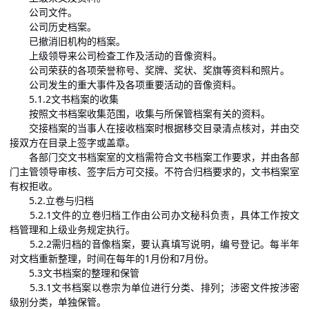
公司文件。
公司历史档案。
已撤消旧机构的档案。
上级领导来公司检查工作及活动的音像资料。
公司荣获的各项荣誉称号、奖牌、奖状、奖旗等资料和照片。
公司发生的重大事件及各项重要活动的音像资料。
5.1.2文书档案的收集
按照文书档案收集范围，收集与所保管档案有关的资料。
交接档案的当事人在接收档案时根据移交目录清点核对，并由交
接双方在目录上签字或盖章。
各部门交文书档案室的文档需符合文书档案工作要求，并由各部
门主管领导审核、签字后方可交接。不符合归档要求的，文书档案室
有权拒收。
5.2.立卷与归档
5.2.1文件的立卷归档工作由公司办文秘科负责，具体工作按文
档管理和上级业务规定执行。
5.2.2需归档的音像档案，要认真填写说明，编号登记。每半年
对文档重新整理，时间在每年的1月份和7月份。
5.3文书档案的整理和保管
5.3.1文书档案以卷宗为单位进行分类、排列；涉密文件按涉密
级别分类，单独保管。