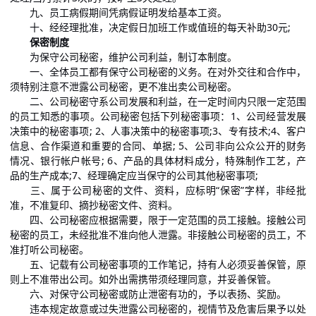
九、员工病假期间凭病假证明发给基本工资。
十、经经理批准，决定假日加班工作或值班的每天补助30元;
保密制度
为保守公司秘密，维护公司利益，制订本制度。
一、全体员工都有保守公司秘密的义务。在对外交往和合作中，
须特别注意不泄露公司秘密，更不准出卖公司秘密。
二、公司秘密守系公司发展和利益，在一定时间内只限一定范围
的员工知悉的事项。公司秘密包括下列秘密事项：1、公司经营发展
决策中的秘密事项; 2、人事决策中的秘密事项;3、专有技术;4、客户
信息、合作渠道和重要的合同、单据; 5、公司非向公众公开的财务
情况、银行帐户帐号; 6、产品的具体材料成分，特殊制作工艺，产
品的生产成本;7、经理确定应当保守的公司其他秘密事项;
三、属于公司秘密的文件、资料，应标明“保密”字样，非经批
准，不准复印、摘抄秘密文件、资料。
四、公司秘密应根据需要，限于一定范围的员工接触。接触公司
秘密的员工，未经批准不准向他人泄露。非接触公司秘密的员工，不
准打听公司秘密。
五、记载有公司秘密事项的工作笔记，持有人必须妥善保管，原
则上不准带出公司。如外出需携带须经理同意，并妥善保管。
六、对保守公司秘密或防止泄密有功的，予以表扬、奖励。
违本规定故意或过失泄露公司秘密的，视情节及危害后果予以处