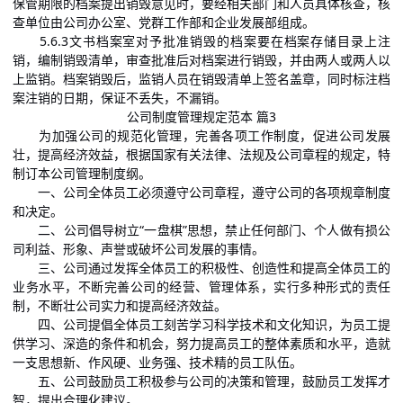
保管期限的档案提出销毁意见时，要经相关部门和人员具体核查，核
查单位由公司办公室、党群工作部和企业发展部组成。
5.6.3文书档案室对予批准销毁的档案要在档案存储目录上注
销，编制销毁清单，审查批准后对档案进行销毁，并由两人或两人以
上监销。档案销毁后，监销人员在销毁清单上签名盖章，同时标注档
案注销的日期，保证不丢失，不漏销。
公司制度管理规定范本 篇3
为加强公司的规范化管理，完善各项工作制度，促进公司发展
壮，提高经济效益，根据国家有关法律、法规及公司章程的规定，特
制订本公司管理制度纲。
一、公司全体员工必须遵守公司章程，遵守公司的各项
规章制度
和决定。
二、公司倡导树立“一盘棋”思想，禁止任何部门、个人做有损公
司利益、形象、声誉或破坏公司发展的事情。
三、公司通过发挥全体员工的积极性、创造性和提高全体员工的
业务水平，不断完善公司的经营、管理体系，实行多种形式的责任
制，不断壮公司实力和提高经济效益。
四、公司提倡全体员工刻苦学习科学技术和文化知识，为员工提
供学习、深造的条件和机会，努力提高员工的整体素质和水平，造就
一支思想新、作风硬、业务强、技术精的员工队伍。
五、公司鼓励员工积极参与公司的决策和管理，鼓励员工发挥才
智，提出合理化建议。