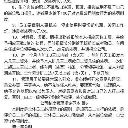
垃圾或废弃物，发现一次处罚10元/次。
8、生产岗位的职工不准私自连班、顶班、换岗或到不属于自己
的岗位私自操作。违者至少给予100元对违反公司制度行为的处罚制
度
9、员工要做到人离机关，停止使用时要切断电源，关闭工作
灯，违反者处罚10元/次。
13、对假报、虚报、瞒报出勤者扣除本人相应天数工资，并给
予相应天数3倍的'处罚，同时视情节分别给予班组长或考勤员、车间
主任或单位领导每人次50元、20元的处罚，并通报全公司。
10、对一个月内旷工3天以内者（含3天），除旷几天工扣发本
人几天工资外，并给予本人旷几天工罚款日工资几倍的处罚。一次旷
工超过三天以上者，经车间（处室）核准，分管领导批准，交人力资
源处开除。全年累计旷工达7天以上者（含7天），予以开除。
11、管理层干部要经常深入群众，虚心倾听群众意见和建议，
秉公办事，平等待人，绝不允许任人唯亲；要理直气和，以理服人，
绝不允许以职以权以势压人，对提意见者和反对过自己的人打击报
复。否则，由上一级领导分别给予批评、处分或撤职。
公司制度管理规定范本 篇6
本制度是全体员工必须遵守的原则，是规范员工言行的依据，是
评价员工言行的标准。全体员工应从自我做起，从本岗位做起，自觉
遵守各项制度。
第一章总则