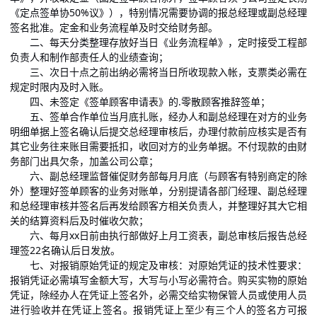
《定点签单协50%议》），特别情况需要协调的报总经理或副总经理
签名批准。定金和业务流程单及时交给财务部。
二、每天分类整理存放好当日《业务流程单》，定时接受工程部
负责人和制作部责任人的业绩查询；
三、次日十点之前出纳必需将当日所收现款入帐，支票类必需在
规定时限内及时入账。
四、未签定《签单顾客申请表》的.零散顾客推辞签单；
五、签单合作单位当月底扎账，经办人和副总经理在对方的业务
明细单据上签名确认后提交总经理审核后，办理付款前应核实是否有
其它业务往来账目需要抵扣，收回对方的业务单据。不付现款的由财
务部门出具欠条，加盖公司公章；
六、副总经理监督催促财务部每月月底（与顾客有特别商定的除
外）整理好签单顾客的业务对账单，分别提请各部门经理、副总经理
和总经理审核并签名后再发给顾客方相关负责人，并整理好其大它相
关的结算资料后及时催收欠款；
六、每月xx日前由执行部做好上月工资表，副总审核后报告总经
理签22名确认后日发放。
七、对报销原始凭证的规定及审核：对原始凭证的技术性要求：
报销凭证必需填写金额大写，大写与小写必需符合。购买实物的原始
凭证，除经办人在凭证上签名外，必需交给实物保管人员或使用人员
进行验收并在凭证上签名。报销凭证上至少有三个人的签名方可报