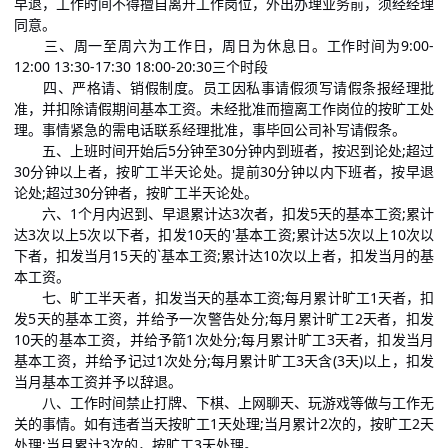
早退，工作时间不得擅自离开工作岗位，外出办理业务前，须经经理
同意。
三、周一至周六为工作日，周日为休息日。工作时间为9:00-
12:00 13:30-17:30 18:00-20:30三个时段
四、严格请、销假制度。员工因私事请假须写请假条报经理批
准，并扣除请假期间基本工资。未经批准而擅离工作岗位的按旷工处
理。事情紧急的需电话联系经理批准，事毕回公司补写请假条。
五、上班时间开始后5分钟至30分钟内到班者，按迟到论处;超过
30分钟以上者，按旷工半天论处。提前30分钟以内下班者，按早退
论处;超过30分钟者，按旷工半天论处。
六、1个月内迟到、早退累计达3次者，扣发5天的基本工资;累计
达3次以上5次以下者，扣发10天的'基本工资;累计达5次以上10次以
下者，扣发当月15天的`基本工资;累计达10次以上者，扣发当月的基
本工资。
七、旷工半天者，扣发当天的基本工资;每月累计旷工1天者，扣
发5天的基本工资，并给予一次警告处分;每月累计旷工2天者，扣发
10天的基本工资，并给予箭1次处分;每月累计旷工3天者，扣发当月
基本工资，并给予记过1次处分;每月累计旷工3天含(3天)以上，扣发
当月基本工资并予以辞退。
八、工作时间禁止打牌、下棋、上网聊天、玩游戏等做与工作无
关的事情。如有违者当天按旷工1天处理;当月累计2次的，按旷工2天
处理;当月累计3次的，按旷工3天处理。