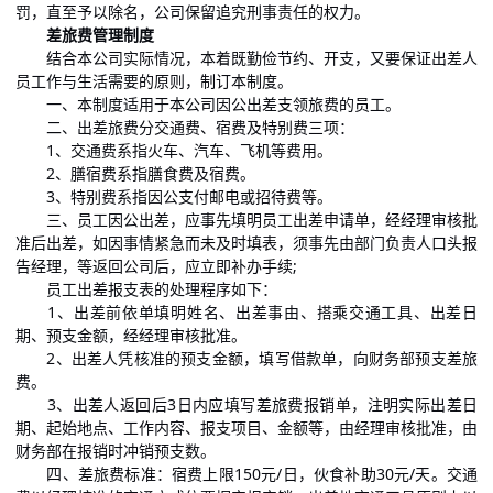
罚，直至予以除名，公司保留追究刑事责任的权力。
差旅费管理制度
结合本公司实际情况，本着既勤俭节约、开支，又要保证出差人
员工作与生活需要的原则，制订本制度。
一、本制度适用于本公司因公出差支领旅费的员工。
二、出差旅费分交通费、宿费及特别费三项：
1、交通费系指火车、汽车、飞机等费用。
2、膳宿费系指膳食费及宿费。
3、特别费系指因公支付邮电或招待费等。
三、员工因公出差，应事先填明员工出差申请单，经经理审核批
准后出差，如因事情紧急而未及时填表，须事先由部门负责人口头报
告经理，等返回公司后，应立即补办手续;
员工出差报支表的处理程序如下：
1、出差前依单填明姓名、出差事由、搭乘交通工具、出差日
期、预支金额，经经理审核批准。
2、出差人凭核准的预支金额，填写借款单，向财务部预支差旅
费。
3、出差人返回后3日内应填写差旅费报销单，注明实际出差日
期、起始地点、工作内容、报支项目、金额等，由经理审核批准，由
财务部在报销时冲销预支数。
四、差旅费标准：宿费上限150元/日，伙食补助30元/天。交通