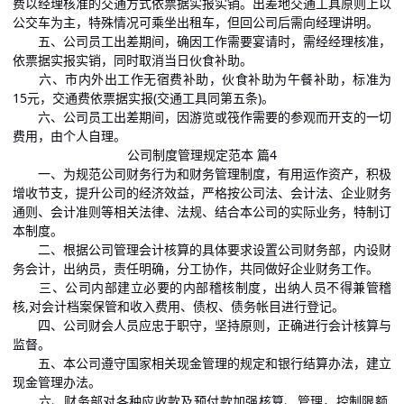
费以经理核准的交通方式依票据实报实销。出差地交通工具原则上以
公交车为主，特殊情况可乘坐出租车，但回公司后需向经理讲明。
五、公司员工出差期间，确因工作需要宴请时，需经经理核准，
依票据实报实销，同时取消当日伙食补助。
六、市内外出工作无宿费补助，伙食补助为午餐补助，标准为
15元，交通费依票据实报(交通工具同第五条)。
六、公司员工出差期间，因游览或筏作需要的参观而开支的一切
费用，由个人自理。
公司制度管理规定范本 篇4
一、为规范公司财务行为和财务管理制度，有用运作资产，积极
增收节支，提升公司的经济效益，严格按公司法、会计法、企业财务
通则、会计准则等相关法律、法规、结合本公司的实际业务，特制订
本制度。
二、根据公司管理会计核算的具体要求设置公司财务部，内设财
务会计，出纳员，责任明确，分工协作，共同做好企业财务工作。
三、公司内部建立必要的内部稽核制度，出纳人员不得兼管稽
核,对会计档案保管和收入费用、债权、债务帐目进行登记。
四、公司财会人员应忠于职守，坚持原则，正确进行会计核算与
监督。
五、本公司遵守国家相关现金管理的规定和银行结算办法，建立
现金管理办法。
六、财务部对各种应收款及预付款加强核算、管理，控制限额,