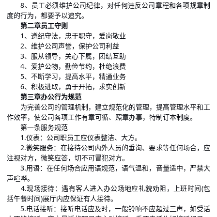
8、员工必须维护公司纪律，对任何违反公司章程和各项规章制
度的行为，都要予以追究。
第二章员工守则
1、遵纪守法，忠于职守，爱岗敬业
2、维护公司声誉，保护公司利益
3、服从领导，关心下属，团结互助
4、爱护公物，勤俭节约，杜绝浪费
5、不断学习，提高水平，精通业务
6、积极进取，勇于开拓，求实创新
第三章办公行为规范
为完善公司的管理机制，建立规范化的管理，提高管理水平和工
作效率，使公司各项工作有章可循、照章办事，特制订本制度。
第一条服务规范
1.仪表：公司职员工应仪表整洁、大方。
2.微笑服务：在接待公司内外人员的垂询、要求等任何场合，应
注视对方，微笑应答，切不可冒犯对方。
3.用语：在任何场合应用语规范，语气温和，音量适中，严禁大
声喧哗。
4.现场接待：遇有客人进入办公场地应礼貌劝阻，上班时间(包
括午餐时间)展厅内应保证有人接待。
5.电话接听：接听电话应及时，一般铃响不应超过三声，如受话