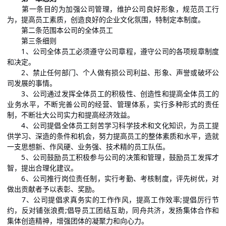
第一条目的为加强公司管理，维护公司良好形象，规范员工行
为，提高员工素质，创造良好的企业文化氛围，特制定本制度。
第二条范围本公司的全体员工
第三条细则
1、公司全体员工必须遵守公司章程，遵守公司的各项规章制度
和决定。
2、禁止任何部门、个人做有损公司利益、形象、声誉或破坏公
司发展的事情。
3、公司通过发挥全体员工的积极性、创造性和提高全体员工的
业务水平，不断完善公司的经营、管理体系，实行多种形式的责任
制，不断壮大公司实力和提高经济效益。
4、公司提倡全体员工刻苦学习科学技术和文化知识，为员工提
供学习、深造的条件和机会，努力提高员工的整体素质和水平，造就
一支思想新、作风硬、业务强、技术精的员工队伍。
5、公司鼓励员工积极参与公司的决策和管理，鼓励员工发挥才
智，提出合理化建议。
6、公司推行岗位责任制，实行考勤、考核制度，评先树优，对
做出贡献者予以表彰、奖励。
7、公司提倡求真务实的工作作风，提高工作效率;提倡厉行节
约，反对铺张浪费;倡导员工团结互助，同舟共济，发扬集体合作和
集体创造精神，增强团体的凝聚力和向心力。