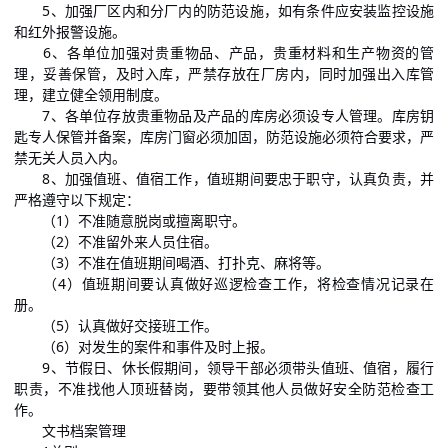
5、加强厂区内和分厂内的防范设施，如有条件应安装监控设施
和红外报警设施。
6、各单位加强对贵重物品、产品，贵重材料和生产物资的管
理，妥善保管，及时入库，严禁存放在厂房内，同时加强出入库管
理，建立健全领用制度。
7、各单位存放贵重物品及产品的库房必须设专人管理。库房钥
匙专人保管并备案，库房门窗必须加固，防范设施必须符合要求，严
禁无关人员入内。
8、加强值班、值宿工作，值班期间要忠于职守，认真负责，并
严格遵守以下规定：
（1）不准随意脱岗或擅离职守。
（2）不准留外来人员住宿。
（3）不准在值班期间喝酒、打扑克、麻将等。
（4）值班期间要认真做好巡逻检查工作，将检查情况记录在
册。
（5）认真做好交接班工作。
（6）对发生的案件和事件及时上报。
9、节假日、休长假期间，领导干部必须带头值班、值宿，履行
职责，不准找他人顶班替岗，要带领其他人员做好安全防范检查工
作。
文书档案管理