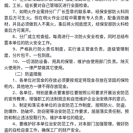
烟，工长，组长要对自己管辖区进行全面检查。
7、如明火作业需持分厂厂长签章的联系单，经保安部防火科同
意后方可生火。但在明火作业过程中需要有专人负责，配备消防器
材，并且必须做到人不离火，事后将火彻底熄灭，经保安部防火科检
查后方可离开。
8、分厂成立检查组，每周进行一次防火安全检查，同时总结布
置本单位的防火安全工作。
9、严格执行防火责任制度，实行谁主管谁负责，逐级管理制
度，分片包干，一包到底。
10、一切消防设备、用具的保管、维护由使用部门负责。除灭
火使用外，一律严禁做其它使用。
（二）防盗措施
1、各单位对现金的存放必须要按规定将现金存放在坚固的保险
柜内，其他地方一律不得存放现金。
2、各单位，特别是重点要害部位要按照公司要求开展治安防范
的宣传教育，增强职工的法制观念和自觉维护企业治安秩序的意识。
3、制定和落实本单位的治安防范工作制度，按照防火、防盗、
防爆炸、防破坏、防窃密等治安防范工作要求，层层落实责任制，预
防和制止违法狡黠行为，维护本单位的稳定。
4、要维护好本单位治安防范工作，对本部门加强管理，做好防
盗的自检自查工作，确保工厂的财产安全。