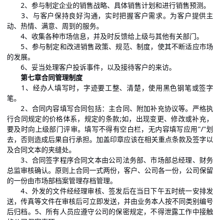
2、参与制定企业的销售战略、具体销售计划和进行销售预测。
3、与客户保持良好沟通，实时把握客户需求。为客户提供主
动、热情、满意、周到的服务。
4、收集各种市场信息，并及时反馈给上级与其他有关部门。
5、参与制定和改进销售政策、规范、制度，使其不断适应市场
的发展。
6、妥当处理客户投诉事件，以及接待客户的来访。
第七章合同管理制度
1、经办人填写时，字迹要工整、清楚，使用黑色钢笔或签字
笔。
2、合同内容填写合同包括：主合同、附加补充协议等。严格执
行合同规定的价格体系，规定的条款;如，出现变更、修改或补充，
要及时向上级部门评审。填写不得有空白栏，无内容填写应用"/"划
去，否则造成后果自行承担。加盖印章应该在相关重点条款及签字以
及合同文本的夹缝处。
3、合同签字程序合同文本由公司法务部、市场部总经理、财务
总监审核确认。原则上合同一式两份，客户、公司各一份，公司保留
的一份由市场部档案管理存档管理。
4、外发的文件经经理审核、签发后在当日下午五时统一安排发
送，传真等文件在审核后可立即发送，并由业务本人按不同类别编号
后归档。5、所有人员应遵守公司的保密规定，不得泄露工作中接触