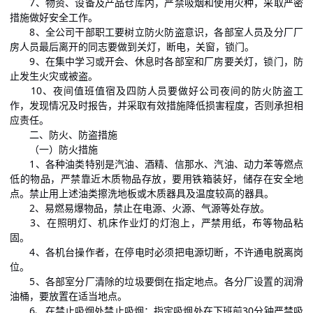
7、物资、设备及产品仓库内，严禁吸烟和使用火种，采取严密
措施做好安全工作。
8、全公司干部职工要树立防火防盗意识，各部室人员及分厂厂
房人员最后离开的同志要做到关灯，断电，关窗，锁门。
9、在集中学习或开会、休息时各部室和厂房要关灯，锁门，防
止发生火灾或被盗。
10、夜间值班值宿及四防人员要做好公司夜间的防火防盗工
作，发现情况及时报告，并采取有效措施降低损害程度，否则承担相
应责任。
二、防火、防盗措施
（一）防火措施
1、各种油类特别是汽油、酒精、信那水、汽油、动力苯等燃点
低的物品，严禁靠近木质物品存放，要用铁箱装好，储存在安全地
点。禁止用上述油类擦洗地板或木质器具及温度较高的器具。
2、易燃易爆物品，禁止在电源、火源、气源等处存放。
3、在照明灯、机床作业灯的灯泡上，严禁用纸，布等物品粘
固。
4、各机台操作者，在停电时必须把电源切断，不许通电脱离岗
位。
5、各部室分厂清除的垃圾要倒在指定地点。各分厂设置的润滑
油桶，要放置在适当地点。
6、在禁止吸烟处禁止吸烟；指定吸烟处在下班前30分钟严禁吸