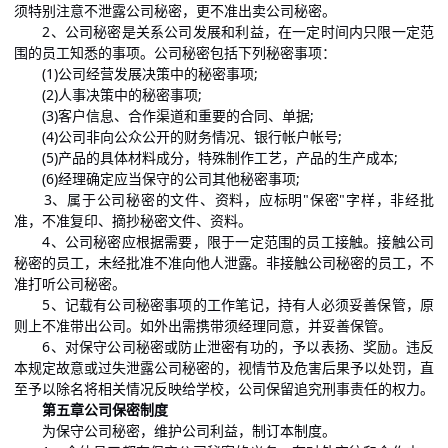
须特别注意不泄露公司秘密，更不准出卖公司秘密。
2、公司秘密是关系公司发展和利益，在一定时间内只限一定范
围的员工知悉的事项。公司秘密包括下列秘密事项：
(1)公司经营发展决策中的秘密事项;
(2)人事决策中的秘密事项;
(3)客户信息、合作渠道和重要的合同、单据;
(4)公司非向公众公开的财务情况、银行帐户帐号;
(5)产品的具体材料成分，特殊制作工艺，产品的生产成本;
(6)经理确定应当保守的公司其他秘密事项;
3、属于公司秘密的文件、资料，应标明"保密"字样，非经批
准，不准复印、摘抄秘密文件、资料。
4、公司秘密应根据需要，限于一定范围的员工接触。接触公司
秘密的员工，未经批准不准向他人泄露。非接触公司秘密的员工，不
准打听公司秘密。
5、记载有公司秘密事项的工作笔记，持有人必须妥善保管，原
则上不准带出公司。如外出需携带须经理同意，并妥善保管。
6、对保守公司秘密或防止泄密有功的，予以表扬、奖励。违反
本规定故意或过失泄露公司秘密的，视情节及危害后果予以处罚，直
至予以除名将相关情况反映给学校，公司保留追究刑事责任的权力。
第五章公司保密制度
为保守公司秘密，维护公司利益，制订本制度。