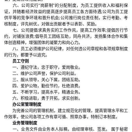
六、公司实行“岗薪制”的分配制度，为员工提供收入和福利保
证，并随着经济效益的提高逐步提高员工各方面待遇;公司为员工提
供平等的竞争环境和晋升机会;公司推行岗位责任制，实行考勤、考
核制度，评先树优，对做出贡献者予以表彰、奖励。
七、公司提倡求真务实的工作作风，提高工作效率;提倡厉行节
约，对铺张浪费;倡导员工团结互助，同舟共济，发扬集体合作和集
体创造精神，增强团体的凝聚力和向心力。
八、员工必须维护公司纪律，对任何违公司章程和各项规章制度
的行为，都要予以追究。
员工守则
一、遵纪守法，忠于职守，爱岗敬业。
二、维护公司声誉，保护公司利益。
三、服从领导，关心下属，团结互助。
四、爱护公物，勤俭节约，杜绝浪费。
五、不断学习，提高水平，精通业务。
六、积极进取，勇于开拓，求实创新。
办公室管理制度
为完善公司的管理机制，建立规范化的管理，提高管理水平和工
作效率，使公司各项工作有章可循、照章办事，特制订本制度。
业务管理制度
一、业务文件由业务本人拟稿，由经理审核、签发。 属于秘密