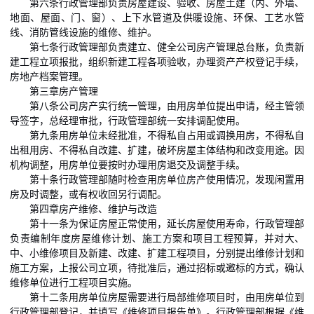
第六条行政管理部负责房屋建设、验收、房屋土建（内、外墙、
地面、屋面、门、窗）、上下水管道及供暖设施、环保、工艺水管
线、消防管线设施的维修、维护。
第七条行政管理部负责建立、健全公司房产管理总台账，负责新
建工程立项报批，组织新建工程各项验收，办理资产产权登记手续，
房地产档案管理。
第三章房产管理
第八条公司房产实行统一管理，由用房单位提出申请，经主管领
导签字，总经理审批，行政管理部统一安排调配使用。
第九条用房单位未经批准，不得私自占用或调换用房，不得私自
出租用房、不得私自改建、扩建，破坏房屋主体结构和改变用途。因
机构调整，用房单位要按时办理用房退交及调整手续。
第十条行政管理部随时检查用房单位房产使用情况，发现闲置用
房及时调整，或有权收回另行调配。
第四章房产维修、维护与改造
第十一条为保证房屋正常使用，延长房屋使用寿命，行政管理部
负责编制年度房屋维修计划、施工方案和项目工程预算，并对大、
中、小维修项目及新建、改建、扩建工程项目，分别提出维修计划和
施工方案，上报公司立项，待批准后，通过招标或邀标的方式，确认
维修单位进行工程项目实施。
第十二条用房单位房屋需要进行局部维修项目时，由用房单位到
行政管理部登记，并填写《维修项目报告单》。行政管理部根据《维