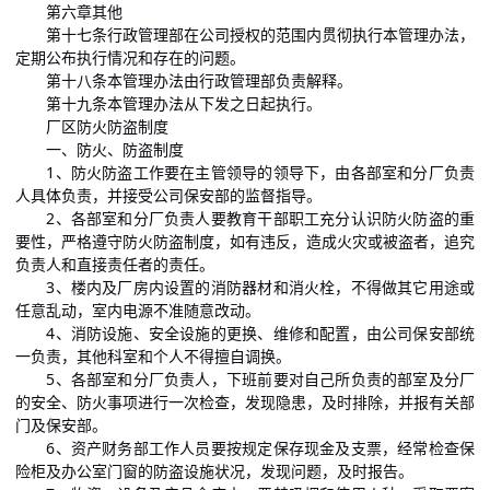
第六章其他
第十七条行政管理部在公司授权的范围内贯彻执行本管理办法，
定期公布执行情况和存在的问题。
第十八条本管理办法由行政管理部负责解释。
第十九条本管理办法从下发之日起执行。
厂区防火防盗制度
一、防火、防盗制度
1、防火防盗工作要在主管领导的领导下，由各部室和分厂负责
人具体负责，并接受公司保安部的监督指导。
2、各部室和分厂负责人要教育干部职工充分认识防火防盗的重
要性，严格遵守防火防盗制度，如有违反，造成火灾或被盗者，追究
负责人和直接责任者的责任。
3、楼内及厂房内设置的消防器材和消火栓，不得做其它用途或
任意乱动，室内电源不准随意改动。
4、消防设施、安全设施的更换、维修和配置，由公司保安部统
一负责，其他科室和个人不得擅自调换。
5、各部室和分厂负责人，下班前要对自己所负责的部室及分厂
的安全、防火事项进行一次检查，发现隐患，及时排除，并报有关部
门及保安部。
6、资产财务部工作人员要按规定保存现金及支票，经常检查保
险柜及办公室门窗的防盗设施状况，发现问题，及时报告。