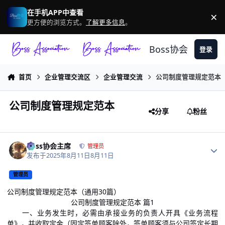
跳转到帖子
在手机APP中查看
×
驳
更方便的浏览方式。
了解更多信息
。
Boss协会
登录
首页
企业管理交流区
企业管理交流
公司制度管理规定范本
公司制度管理规定范本
分享
粉丝
作者统计
Boss协会主席
管理员
发布于
2025年8月11日
8月11日
管理员
公司制度管理规定范本（通用30篇）
公司制度管理规定范本 篇1
一、业务发生时，必需由承接业务的负责人开具《业务流程
单》，并收取定金（固定签单顾客除外，签单顾客须与公司签定长期