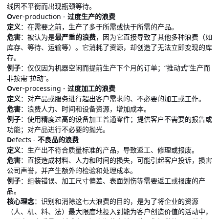
线因不平衡而出现瓶颈等待。
O
ver-production -
过度生产的浪费
定义
：在需要之前，生产了多于所需或快于所需的产品。
危害
：被认为是
最严重的浪费
，因为它直接导致了其他多种浪费（如
库存、等待、运输等）。它消耗了资源，却创造了无法立即变现的库
存。
例子
：仅仅因为机器空闲而提前生产下个月的订单；“推动式”生产而
非按需“拉动”。
O
ver-processing -
过度加工的浪费
定义
：对产品或服务进行超出客户需求的、不必要的加工或工作。
危害
：浪费人力、时间和设备资源，增加成本。
例子
：使用精度过高的设备加工普通零件；提供客户不需要的报告或
功能；对产品进行不必要的抛光。
D
efects -
不良品的浪费
定义
：生产出不符合质量标准的产品，导致返工、修理或报废。
危害
：直接造成材料、人力和时间的损失，可能引起客户投诉，损害
公司声誉，并产生额外的检验和处理成本。
例子
：组装错误、加工尺寸偏差、表面划伤等需要返工或报废的产
品。
核心理念
：识别和消除这七大浪费的目的，是为了将企业的资源
（人、机、料、法）最大限度地投入到能为客户创造价值的活动中，