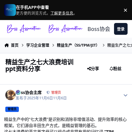
跳转到帖子
在手机APP中查看
×
驳
更方便的浏览方式。
了解更多信息
。
Boss协会
登录
首页
学习企业管理
精益生产（5S/TPM/JIT）
精益生产之七
精益生产之七大浪费培训
ppt资料分享
分享
粉丝
作者统计
Boss协会主席
管理员
发布于
2025年11月6日
11月6日
管理员
精益生产中的“七大浪费”是识别和消除非增值活动、提升效率的核心
框架。它们源自丰田生产方式，是精益管理的基石。
这七大浪费的英文首字母可以组合成非常有用的记忆词
“TIM