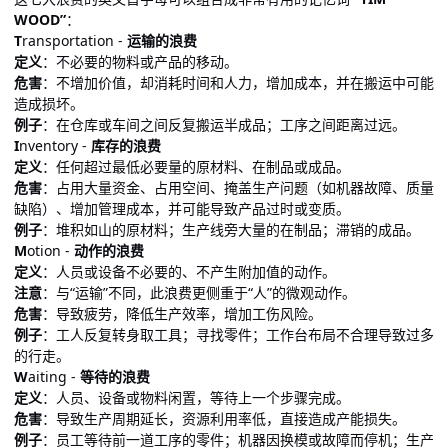
WOOD”
：
T
ransportation -
运输的浪费
定义
：不必要的物料或产品的移动。
危害
：不增加价值，却消耗时间和人力，增加成本，并在搬运中可能
造成损坏。
例子
：在仓库或车间之间反复搬运半成品；工序之间距离过远。
I
nventory -
库存的浪费
定义
：任何超过最低必要量的原材料、在制品或成品。
危害
：占用大量资金、占用空间、掩盖生产问题（如机器故障、质量
缺陷）、增加管理成本，并可能导致产品过时或变质。
例子
：堆积如山的原材料；生产线旁大量的在制品；滞销的成品。
M
otion -
动作的浪费
定义
：人员或设备不必要的、不产生附加值的动作。
注意
：与“运输”不同，此浪费更侧重于“人”的微观动作。
危害
：导致疲劳，降低生产效率，增加工伤风险。
例子
：工人反复转身取工具；寻找零件；工作台布局不合理导致过多
的行走。
W
aiting -
等待的浪费
定义
：人员、设备或物料闲置，等待上一个步骤完成。
危害
：导致生产周期延长，资源利用率低，直接造成产能损失。
例子
：员工等待前一道工序的零件；机器因换模或故障而停机；生产