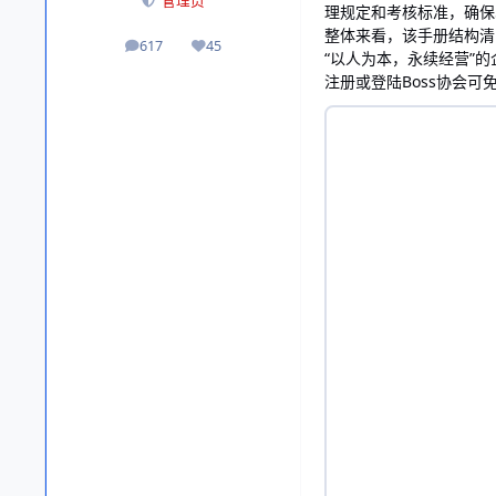
管理员
理规定和考核标准，确保
整体来看，该手册结构清
617
45
帖子
声誉
“以人为本，永续经营”
注册或登陆Boss协会可