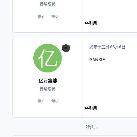
普通成员
3
0
帖子
声誉
引用
发布于
三月 6
3月6日
GANXIE
亿万富婆
普通成员
1
0
帖子
声誉
引用
2周后...