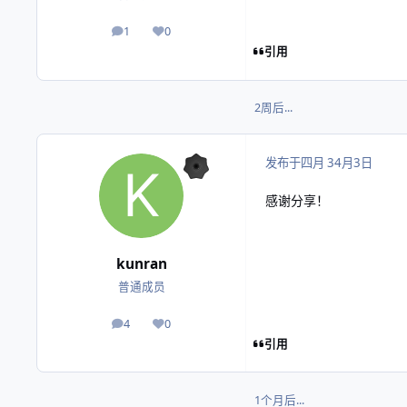
1
0
帖子
声誉
引用
2周后...
发布于
四月 3
4月3日
感谢分享！
kunran
普通成员
4
0
帖子
声誉
引用
1个月后...