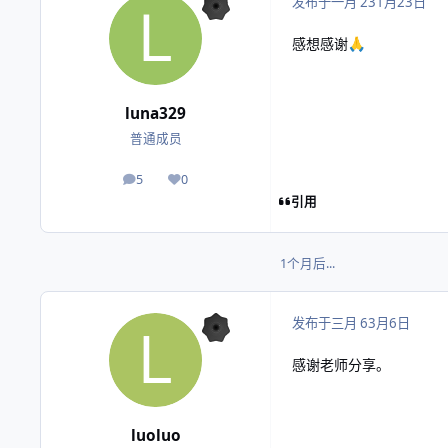
发布于
一月 23
1月23日
感想感谢
🙏
luna329
普通成员
5
0
帖子
声誉
引用
1个月后...
发布于
三月 6
3月6日
感谢老师分享。
luoluo