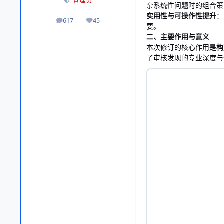
管理员
杂系统性问题时的组合策
实用性与可操作性提升
：
617
45
帖子
声誉
要。
二、主要作用与意义
本次修订的核心作用是
构
了审核发现的专业深度与