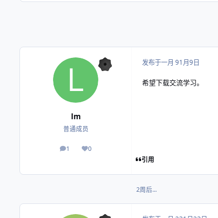
发布于
一月 9
1月9日
希望下载交流学习。
lm
普通成员
1
0
帖子
声誉
引用
2周后...