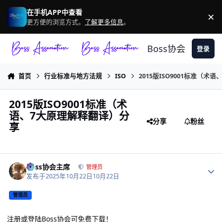
跳转到帖子
在手机APP中查看
×
驳
更方便的浏览方式。
了解更多信息
。
Boss协会
登录
首页
行业标准与地方法规
ISO
2015版ISO9001标准（
2015版ISO9001标准（术
语、7大原理解释翻译）分
分享
粉丝
享
作者统计
Boss协会主席
管理员
发布于
2025年10月22日
10月22日
管理员
注册或登陆Boss协会可免费下载！