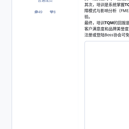
普通成员
其次，培训是系统掌握
T
障模式与影响分析（FM
49
8
帖子
声誉
验。
最终，培训
TQM
的回报
客户满意度和品牌美誉度
注册或登陆Boss协会可