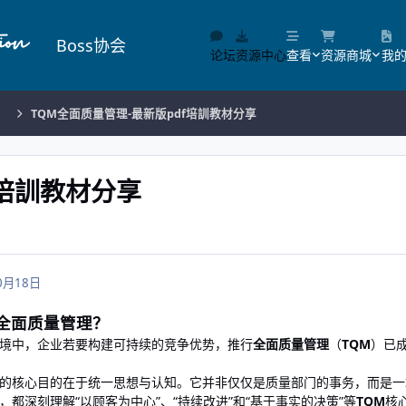
Boss协会
论坛
资源中心
查看
资源商城
我
）
TQM全面质量管理-最新版pdf培訓教材分享
f培訓教材分享
0月18日
全面质量管理？
境中，企业若要构建可持续的竞争优势，推行
全面质量管理
（
TQM
）已
的核心目的在于统一思想与认知。它并非仅仅是质量部门的事务，而是一
都深刻理解“以顾客为中心”、“持续改进”和“基于事实的决策”等
TQM
核