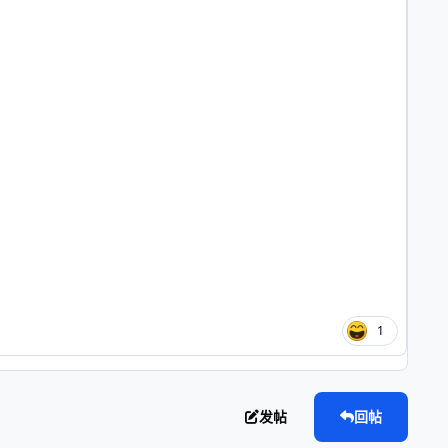
1
发帖
回帖