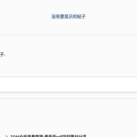
没有要显示的帖子
子.
）
TQM全面质量管理-最新版pdf培訓教材分享