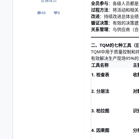
普通成员
全员参与
：各级人员都是
过程方法
：将活动和相关
49
8
帖子
声誉
改进
：持续改进总体业绩
循证决策
：有效的决策建
关系管理
：与供应商（合
二、TQM的七种工具（
TQM中用于质量控制和
有效解决生产现场95%
工具名称
主
1. 检查表
收
2. 分层法
对
3. 柏拉图
识
4. 因果图
分