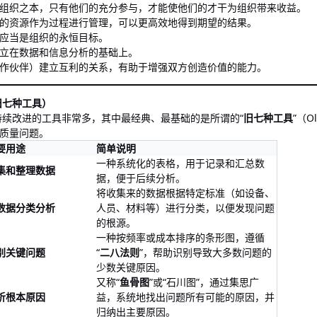
组织之本，只有他们的充分参与，才能使他们的才干为组织带来收益。
的资源作为过程进行管理，可以更高效地得到期望的结果。
应当是组织的永恒目标。
立在数据和信息分析的基础上。
作伙伴）建立互利的关系，有助于增强双方创造价值的能力。
旧七种工具）
持续改进的工具非常多，其中最经典、最基础的是所谓的“
旧七种工具
”（O
的质量问题。
要用途
简单说明
一种系统化的表格，用于记录和汇总数
集和整理数据
据，便于后续分析。
将收集来的数据根据特定标准（如设备、
数据分类分析
人员、材料等）进行分类，以便发现问题
的根源。
一种按频率或成本排序的条形图，遵循
别关键问题
“
二八法则
”，帮助识别导致大多数问题的
少数关键原因。
又称“
鱼骨图
”或“石川图”，通过集思广
析根本原因
益，系统地找出问题所有可能的原因，并
归纳出主要原因。