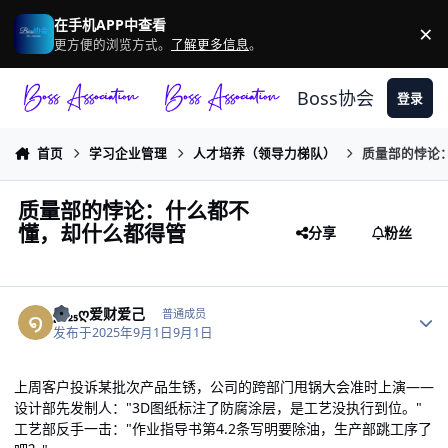
跳转到帖子
在手机APP中查看
×
驳
更方便的浏览方式。
了解更多信息
。
Boss协会
登录
首页
学习企业管理
人才培养（领导力梯队）
质量部的悖论
质量部的悖论：什么都不
懂，却什么都得管
分享
粉丝
作者统计
໑ຼₒ₂₅ღ爱财爱己
普通成员
发布于
2025年9月1日
9月1日
上周客户投诉某批次产品生锈，公司的跨部门甩锅大会准时上演——
设计部先发制人："3D图纸标注了防腐涂层，是工艺没执行到位。"
工艺部反手一击："作业指导书第4.2条写明要除油，生产部跳工序了