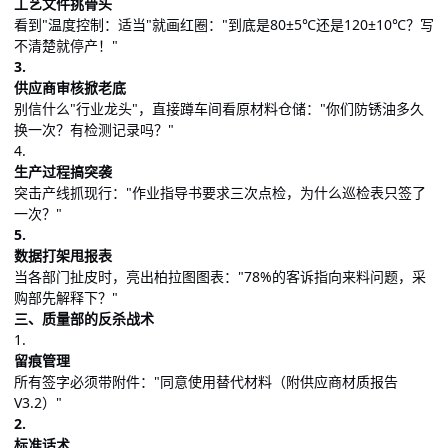
工艺文件挑骨头
看到"温度控制：适当"就画红圈："到底是80±5℃还是120±10℃？写
不清楚就停产！"
3.
供应商审核掀老底
别信什么"行业龙头"，直接蹲车间看原材料仓储："你们防锈油多久
换一次？有检测记录吗？"
4.
生产过程搞突袭
️突击产线抓现行："作业指导书要求三次点检，为什么巡检表只签了
一次？"
5.
数据打架甩报表
当各部门扯皮时，亮出柏拉图图表："78%的客诉指向来料问题，采
购部先解释下？"
三、质量部的反杀战术
1.
留痕管理
所有签字必须带附件："同意使用替代材料（附供应商材质报告
V3.2）"
2.
标准话术