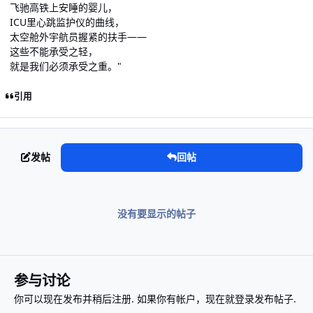
飞驰高铁上安睡的婴儿，
ICU里心跳监护仪的曲线，
太空舱外宇航员握紧的扶手——
这些不能承受之轻，
就是我们必须承受之重。"
引用
发帖
回帖
没有要显示的帖子
参与讨论
你可以现在发布并稍后注册. 如果你有帐户，
现在就登录
发布帖子.