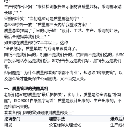
吧？"
生产部拍出证据："来料检测报告显示钢材含硫量超标，采购部眼睛
长哪了？"
采购部冷笑："当初选型可是质量部签的字！"
总经理茶杯一放："质量部三天内给我整改方案！"
质量总监捏扁了手里的可乐罐："设计、工艺、生产、采购的烂账，
最后全他妈算我们头上？"
如果你在质量部待过半年以上，这种
"全员划水，质量填坑"的戏码早该看麻了。
图纸不是我们画的，机器不是我们开的，供应商不是我们选的，但客
户投诉电话永远是我们接，8D报告永远是我们写，黑锅永远是我们
背。
但问题是：为什么质量部看似"啥都不专业"，却必须"啥都要管"，以
及怎么管才能既保住公司底线，又不当冤大头。
一、质量管理的残酷真相
老板们总幻想质量是"最后把把关"，实际上，质量是给全流程"补窟
窿"。ISO9001白纸黑字写着：质量是设计出来的、生产出来的，不
是检验出来的。
看看各部门埋的雷如何炸到质量部头上：
挖坑部门
埋雷手法
爆炸后果
研发
公差标得太理想化
生产线根