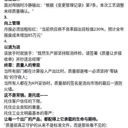
面对甩锅时冷静输出："根据《变更管理记录》第7条，本次工艺调整
未经质量确认。"
3.
向上管理
月报必须加粗标红："当前供应商不良率超出目标值230%，预计全年
报废成本增加85万元"
4.
以退为进
该放手时就放手："既然生产部坚持取消终检，请签署《质量让步接
收单》并抄送总经理"
终章：质量人的脊梁
当所有部门都在计算投入产出比时，质量部是唯一必须坚持"零缺
陷"的守夜人；
当所有人都在为KPI妥协时，质量部的签名是流向市场的最后一道防
火墙。
这不是背锅，是托底——
托住客户信任的下限，
托住企业良知的重量，
托住工业文明最基本的尊严：
让每一个出厂的产品，都配得上它承载的生命与期待。
"质量部真正守护的从来不是标准文件，而是那些看不见的：