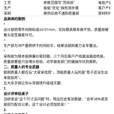
工艺
参数范围写"凭经验"
每批产品
生产
偷偷"优化"掉检测步骤
客户产线
采购
换供应商不通知质量部
原材料性
血淋淋的案例
：
•
设计部把零件间隙标成±0.01mm，实际模具根本做不到，质量部硬
着头皮签偏差许可。
•
生产部为冲产量把烘干时间砍半，结果涂层附着力全军覆没。
•
采购部为降本偷换廉价密封圈，三个月后客户产线漏油漏成喷泉。
质量部要是只会埋头检验，迟早被各部门的骚操作坑到离职。
二、质量人的专业武器
聪明质量人都在玩"大家来找茬"，顶级质量人玩的是"茬子还没生出
来就掐死"。
五大杀手锏让你从背锅侠升级成灭霸：
1.
设计评审拍桌子
当研发说"这个尺寸没问题"时，甩出历史客诉数据："去年38%退货
是因为配合公差，这个设计必须加防呆！"
2.