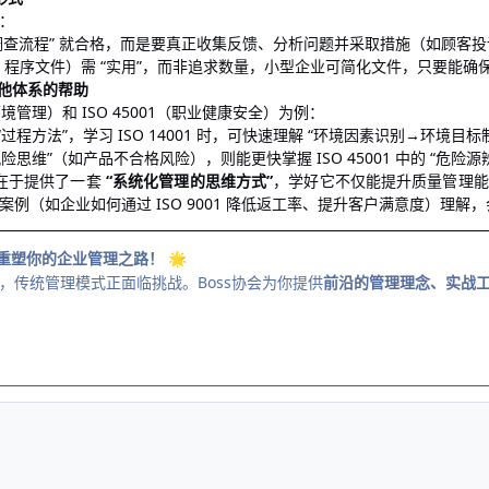
如：
意度调查流程” 就合格，而是要真正收集反馈、分析问题并采取措施（如顾客
册、程序文件）需 “实用”，而非追求数量，小型企业可简化文件，只要能确
对其他体系的帮助
（环境管理）和 ISO 45001（职业健康安全）为例：
1 的 “过程方法”，学习 ISO 14001 时，可快速理解 “环境因素识别→环
 的 “风险思维”（如产品不合格风险），则能更快掌握 ISO 45001 中的 “危
价值在于提供了一套
“系统化管理的思维方式”
，学好它不仅能提升质量管理能
例（如企业如何通过 ISO 9001 降低返工率、提升客户满意度）理解
：重塑你的企业管理之路！
🌟
，传统管理模式正面临挑战。Boss协会为你提供
前沿的管理理念、实战