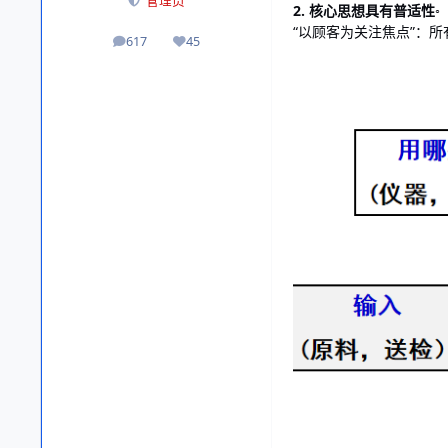
管理员
2. 核心思想具有普适性◦
“以顾客为关注焦点”：所
617
45
帖子
声誉