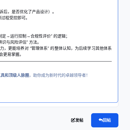
投诉后，是否优化了产品设计）。
保过程受控即可。
境目标制定→运行控制→合规性评价” 的逻辑；
险源辨识与风险评估” 方法。
力，更能培养对 “管理体系” 的整体认知，为后续学习其他体系
，会更易掌握。
工具和顶级人脉圈
，助你成为新时代的卓越领导者！
发帖
回帖