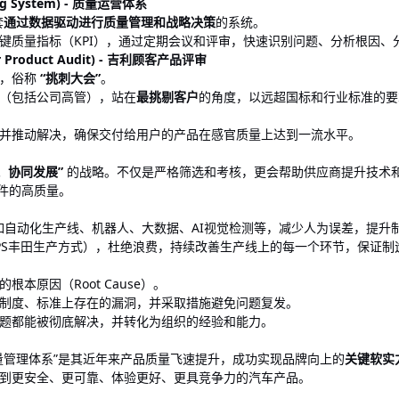
ting System) - 质量运营体系
套
通过数据驱动进行质量管理和战略决策
的系统。
键质量指标（KPI），通过定期会议和评审，快速识别问题、分析根因
er Product Audit) - 吉利顾客产品评审
环，俗称
“挑刺大会”
。
（包括公司高管），站在
最挑剔客户
的角度，以远超国标和行业标准的要
并推动解决，确保交付给用户的产品在感官质量上达到一流水平。
、协同发展”
的战略。不仅是严格筛选和考核，更会帮助供应商提升技术和管
件的高质量。
，如自动化生产线、机器人、大数据、AI视觉检测等，减少人为误差，提升
PS丰田生产方式），杜绝浪费，持续改善生产线上的每一个环节，保证制
根本原因（Root Cause）。
制度、标准上存在的漏洞，并采取措施避免问题复发。
题都能被彻底解决，并转化为组织的经验和能力。
量管理体系”是其近年来产品质量飞速提升，成功实现品牌向上的
关键软实
到更安全、更可靠、体验更好、更具竞争力的汽车产品。