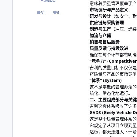
普通成员
意味着质量管理覆盖了产
市场调研与产品定义
31
6
帖子
声誉
研发与设计
（如安全、耐
供应链与采购管理
制造与生产
（冲压、焊装
物流与仓储
销售与售后服务
质量反馈与持续改进
确保在每个环节都有明确
“竞争力” (Competitiven
吉利的质量目标不仅仅是“
将质量与产品的市场竞争
“体系” (System)
这不是零散的管理办法的
统化、常态化地运行。
二、主要组成部分与关键
吉利这套体系吸收了许多
GVDS (Geely Vehicl
这是整个质量管理体系的
它规定了从项目立项到量产
达标，都无法进入下一阶