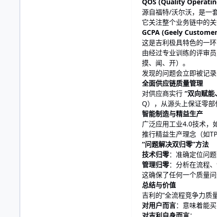
QOS (Quality Opera
源自福特/沃尔沃，是一
它关注整个业务链中的关
GCPA (Geely Custom
这是吉利极具特色的一
由经过专业训练的评审员
摸、闻、开）。
发现的问题会立即被记录
全面供应链质量管理
对供应商实行
“双向赋能
Q），从源头上保证零部
智能制造与精益生产
广泛应用工业4.0技术
推行精益生产理念（如T
“问题解决双归零”方法
技术归零
：准确定位问题的
管理归零
：分析在流程、
这确保了任何一个质量问
总结与价值
吉利的“全流程竞争力质
对用户而言
：意味着能买
对吉利自身而言
：