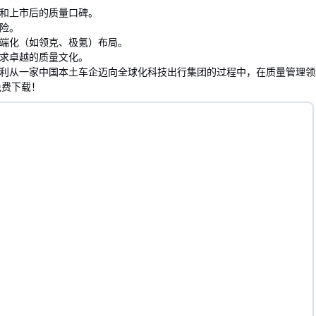
和上市后的质量口碑。
险。
端化（如领克、极氪）布局。
求卓越的质量文化。
利从一家中国本土车企迈向全球化科技出行集团的过程中，在质量管理领
免费下载！