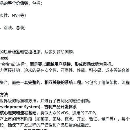
品的
整个价值链
，包括：
久性、NVH等）
、涂装、总装）
的质量标准和管控措施，从源头预防问题。
ess)
合格”或“达标”，而是要以
超越用户期待、形成市场优势
为目标。
力直接挂钩，追求的是在安全性、可靠性、性能、科技感、成本等综合维
集合，而是一套
完整的、相互关联的系统工程
。它包含了组织架构、流程
方法
世界级的标准和方法，并进行了吉利化的融合创新。
e Development System) - 吉利产品开发体系
核心框架和流程基础
，类似大众的VDS、通用的GVDP。
上市的所有阶段（如预研、策略、概念、开发、验证、量产等），每个阶段的“
段，确保了开发过程的严谨性和产品质量的成熟度。