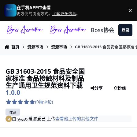
跳转到帖子
在手机APP中查看
×
驳
更方便的浏览方式。
了解更多信息
。
Boss协会
登录
首页
资源市场
资源市场
GB 31603-2015 食品安全
GB 31603-2015 食品安全国
家标准 食品接触材料及制品
生产通用卫生规范资料下载
分享
粉丝
1.0.0
(0篇评论)
体系
由
໑ຼₒ₂₅ღ爱财爱己
上传
查看他上传的其他文件