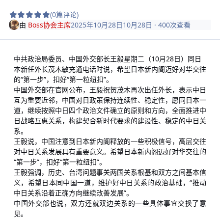
(0篇评论)
由
Boss协会主席
2025年10月28日
10月28日
· 400次查看
中共政治局委员、中国外交部长王毅星期二（10月28日）同日
本新任外长茂木敏充通电话时说，希望日本新内阁迈好对华交往
的“第一步”，扣好“第一粒纽扣”。
中国外交部在官网公布，王毅祝贺茂木再次出任外长，表示中日
互为重要近邻，中国对日政策保持连续性、稳定性，愿同日本一
道，继续按照中日四个政治文件确立的原则和方向，全面推进中
日战略互惠关系，构建契合新时代要求的建设性、稳定的中日关
系。
王毅说，中国注意到日本新内阁释放的一些积极信号，高层交往
对中日关系发展具有重要意义。希望日本新内阁迈好对华交往的
“第一步”，扣好“第一粒纽扣”。
王毅强调，历史、台湾问题事关两国关系根基和双方之间基本信
义，希望日本同中国一道，维护好中日关系的政治基础，“推动
中日关系沿着正确方向继续改善发展”。
中国外交部也说，双方还就双边关系的一些具体事宜交换了意
见。