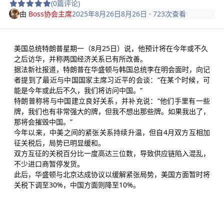
(0篇评论)
由
Boss协会主席
2025年8月26日
8月26日
· 723次查看
美国总统特朗普星期一（8月25日）说，他预计将在今年或不久
之后访华，并称两国经济关系已有所改善。
据法新社报道，特朗普在华盛顿与韩国总统李在明会面时，向记
者提到了最近与中国国家主席习近平的会谈：“在某个时候，可
能是今年或此后不久，我们将访问中国。”
特朗普称将与中国建立良好关系，并补充说：“他们手里有一些
牌，我们也有非常强大的牌，但我不想出那些牌。如果我出了，
那将会摧毁中国。”
今年以来，中美之间的紧张关系持续升温，但自4月双方互相加
征关税后，局势已明显缓和。
双方互征的关税百分比一度高达三位数，导致供应链陷入混乱，
不少进口商暂停发货。
此后，华盛顿与北京达成协议以缓解紧张局势，美国方面暂时将
关税下调至30%，中国方面则降至10%。