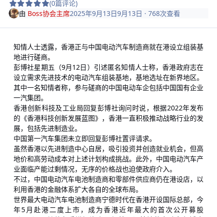
(0篇评论)
由
Boss协会主席
2025年9月13日
9月13日
· 768次查看
知情人士透露，香港正与中国电动汽车制造商就在港设立组装基
地进行磋商。
彭博社星期五（9月12日）引述匿名知情人士称，香港政府志在
设立需求先进技术的电动汽车组装基地，基地选址在新界地区。
其中一名知情者称，参与磋商的中国电动车企包括中国国有企业
一汽集团。
香港创新科技及工业局回复彭博社询问时说，根据2022年发布
的《香港科技创新发展蓝图》，香港一直积极推动战略行业的发
展，包括先进制造业。
中国第一汽车集团未立即回复彭博社置评请求。
虽然香港以先进制造中心自居，吸引投资并创造就业机会，但高
地价和高劳动成本对上述计划构成挑战。此外，中国电动汽车产
业面临产能过剩情况，无序的价格战也迫使政府介入。
不过，中国电动汽车电池制造商和零部件供应商仍在港设店，以
利用香港的金融体系扩大各自的全球布局。
世界最大电动汽车电池制造商宁德时代在香港开设国际总部，今
年5月赴港二度上市，成为香港近年最大的首次公开募股