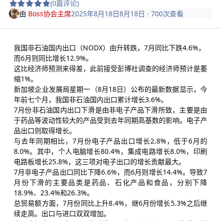
(0篇评论)
由
Boss协会主席
2025年8月18日
8月18日
· 700次查看
我国非石油国内出口（NODX）由升转跌，7月同比下跌4.6%，
而6月则同比增长12.9%。
这比经济师预测来得差，此前接受彭博社调查的经济师预计是萎
缩1%。
新加坡企业发展局星期一（8月18日）公布的最新数据显示，今
年前七个月，我国非石油国内出口累计增长3.6%。
7月份非石油国内出口下滑是由非电子产品下滑所致，主要是由
于药品等波动性较大的产品受到去年同期高基数的影响。电子产
品出口则取得增长。
与去年同期相比，7月份电子产品出口增长2.8%，低于6月的
8.0%。其中，个人电脑增长80.4%，集成电路增长8.0%，印刷
电路板增长25.8%，这三项对电子出口的增长贡献最大。
7月非电子产品出口同比下降6.6%，而6月则增长14.4%。导致7
月份下滑的主要品类是药品、石化产品和食品，分别下降
18.9%、23.4%和26.3%。
总贸易额方面，7月份同比上升8.4%，继6月份增长5.3%之后继
续走高。出口与进口双双增加。