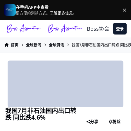
跳转到帖子
在手机APP中查看
×
驳
更方便的浏览方式。
了解更多信息
。
Boss协会
登录
首页
全球新闻
全球资讯
我国7月非石油国内出口转跌 同比跌4
我国7月非石油国内出口转
跌 同比跌4.6%
分享
粉丝