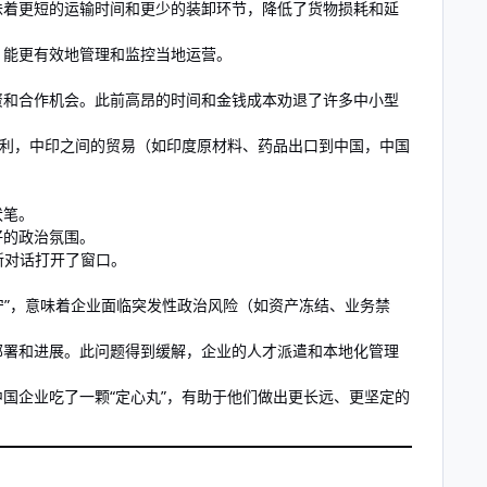
味着更短的运输时间和更少的装卸环节，降低了货物损耗和延
，能更有效地管理和监控当地运营。
资和合作机会。此前高昂的时间和金钱成本劝退了许多中小型
便利，中印之间的贸易（如印度原材料、药品出口到中国，中国
伏笔。
好的政治氛围。
新对话打开了窗口。
宁”，意味着企业面临突发性政治风险（如资产冻结、业务禁
部署和进展。此问题得到缓解，企业的人才派遣和本地化管理
国企业吃了一颗“定心丸”，有助于他们做出更长远、更坚定的