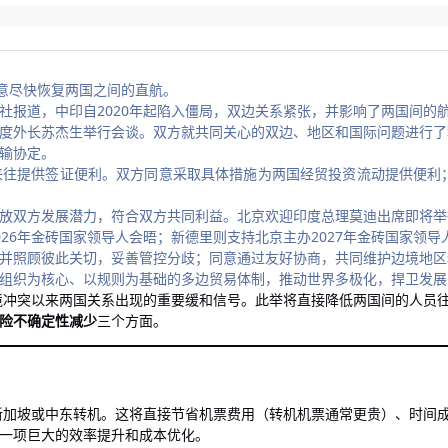
同意尽快恢复两国之间的直航。
社报道，中印自2020年起陷入僵局，双边关系紧张，并影响了两国间的
度外长苏杰生举行会谈。双方就共同关心的双边、地区和国际问题进行了
输协定。
往提供签证便利。双方同意采取具体措施为两国经贸投资流动提供便利；
放双方发展潜力，符合双方共同利益。北京欢迎印度总理莫迪出席即将举
26年金砖国家领导人会晤；新德里则支持北京主办2027年金砖国家领导
并照顾彼此关切，妥善管控分歧；同意通过友好协商，共同维护边境地区
组织为核心、以规则为基础的多边贸易体制，推动世界多极化，捍卫发展
边境冲突以来两国关系出现的重要缓和信号。此举将直接降低两国间的人员
险不确定性减少
三个方面。
加坡或中东转机。这将直接节省机票费用（转机机票通常更贵）、时间成
一项巨大的效率提升和成本优化。