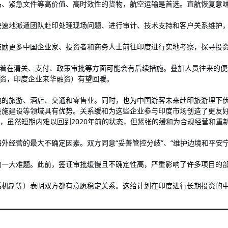
、紧急文件等高价值、高时效性的货物，航空运输是首选。直航恢复意
快速地派遣团队赴印处理现场问题、进行审计、技术支持和客户关系维护
励更多中国企业家、投资者和商务人士前往印度进行实地考察，探寻投
示着在清关、支付、政策审批等方面可能会有后续措施。叠加人员往来的
资，印度企业来华融资）有望回暖。
地的旅游、酒店、交通和零售业。同时，也为中国游客未来赴印旅游埋下
设施建设等领域具有优势。关系缓和为这些企业参与印度市场创造了更友
司，虽然短期内难以回到2020年前的状态，但紧张的缓和为合规经营和重
外经营的最大不确定因素。双方同意“妥善管控分歧”、“维护边境和平安
的一大难题。此前，签证审批缓慢且不确定性高，严重影响了许多项目的
机制等）表明双方都有意愿稳定关系。这给计划在印度进行长期投资的中