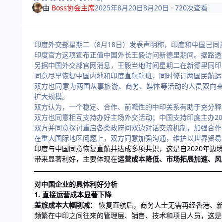
由
Boss协会主席
2025年8月20日
8月20日
· 720次查看
印度外交部星期二（8月18日）发表声明称，印度和中国已
印度官方这项宣布正值中国外长王毅访问新德里期间。据路透
另据中国外交部官网消息，王毅当地时间星期二在新德里同印
同意尽早恢复中国内地和印度直航航班，同时修订两国民航运
双方也同意为两国从事旅游、商务、媒体等活动的人员双向来
扩大规模。
双方认为，一个稳定、合作、前瞻性的中印关系有助于充分释
双方也同意相互支持办好主场外交活动；中国支持印度主办20
双方并同意探讨重启各类政府间双边对话交流机制，加强合作
在重大国际地区问题上，双方同意加强沟通，维护以世界贸易
印度与中国同意恢复直航并达成多项共识，这是自2020年
带来显著利好，主要体现在
运营成本降低、市场拓展加速、风
对中国企业的具体利好分析
1. 直接运营成本显著下降
差旅成本大幅削减：
恢复直航后，商务人士无需再经香港、新
频繁在中印之间往来的管理层、销售、技术和项目人员，这是