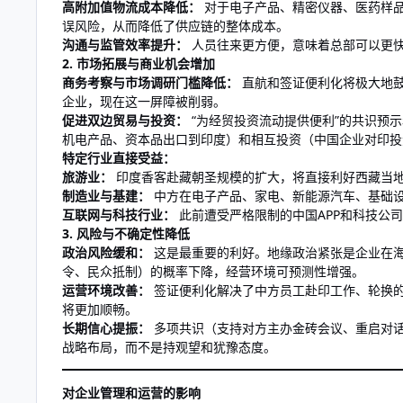
高附加值物流成本降低：
对于电子产品、精密仪器、医药样品
误风险，从而降低了供应链的整体成本。
沟通与监管效率提升：
人员往来更方便，意味着总部可以更
2. 市场拓展与商业机会增加
商务考察与市场调研门槛降低：
直航和签证便利化将极大地鼓
企业，现在这一屏障被削弱。
促进双边贸易与投资：
“为经贸投资流动提供便利”的共识预
机电产品、资本品出口到印度）和相互投资（中国企业对印投
特定行业直接受益：
旅游业：
印度香客赴藏朝圣规模的扩大，将直接利好西藏当
制造业与基建：
中方在电子产品、家电、新能源汽车、基础
互联网与科技行业：
此前遭受严格限制的中国APP和科技公
3. 风险与不确定性降低
政治风险缓和：
这是最重要的利好。地缘政治紧张是企业在海
令、民众抵制）的概率下降，经营环境可预测性增强。
运营环境改善：
签证便利化解决了中方员工赴印工作、轮换
将更加顺畅。
长期信心提振：
多项共识（支持对方主办金砖会议、重启对话
战略布局，而不是持观望和犹豫态度。
对企业管理和运营的影响