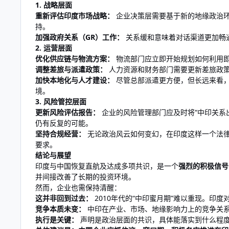
1. 战略层面
重新评估印度市场战略：
企业决策层需要基于新的地缘政治环
持。
加强政府关系（GR）工作：
关系缓和意味着对话渠道更加畅
2. 运营层面
优化供应链与物流方案：
物流部门应立即开始规划如何利用
调整差旅与派遣政策：
人力资源和财务部门需要更新差旅政策，
加快本地化与人才建设：
尽管总部派遣更方便，但长远来看，
境。
3. 风险管控层面
更新风险评估报告：
企业的风险管理部门应及时将“中印关系
仍有反复的可能。
坚持合规经营：
无论政治风云如何变幻，在印度这样一个法
要求。
结论与展望
印度与中国恢复直航及达成多项共识，是一个
强烈的积极信号
并间接改善了长期的投资环境。
然而，企业也需保持清醒：
这并非回到过去：
2010年代的“中印蜜月期”难以重现。印
竞争本质未变：
中印在产业、市场、地缘影响力上的竞争关
执行是关键：
声明是政治层面的共识，具体能落实到什么程