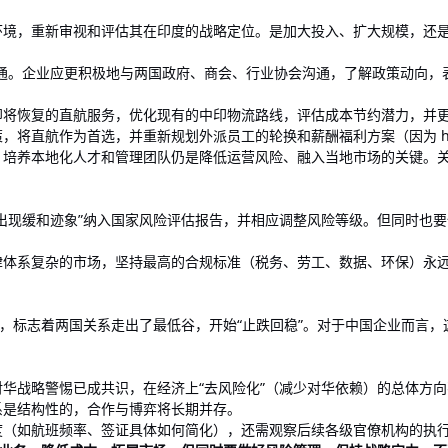
境，重新审视和评估其在印度的战略定位。是加大投入、扩大规模，还
通。企业应更积极地与两国政府、商会、行业协会沟通，了解政策动向，
即将恢复的直航服务，优化现有的中印物流路线，评估成本节约潜力，并
将直航作为首选，并重新规划外派员工的轮换和薪酬福利方案（因为 hard
培养本地化人才和管理团队仍是降低运营风险、融入当地市场的关键。
出现缓和迹象”纳入国家风险评估报告，并相应调整风险等级。但同时也
律体系复杂的市场，坚持最高的合规标准（税务、劳工、数据、环保）永
，标志着两国关系走出了最低谷，开始“止跌回稳”。对于中国企业而言，
度对华战略警惕已成共识，在经济上“去风险化”（减少对华依赖）的总体方
系是结构性的，合作与博弈将长期并存。
度（如航班频率、签证具体如何简化），还需观察后续各级官僚机构的执