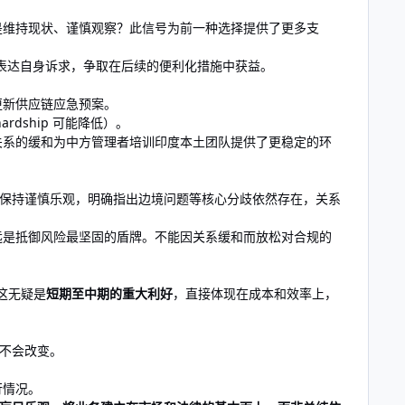
是维持现状、谨慎观察？此信号为前一种选择提供了更多支
表达自身诉求，争取在后续的便利化措施中获益。
更新供应链应急预案。
ship 可能降低）。
关系的缓和为中方管理者培训印度本土团队提供了更稳定的环
要保持谨慎乐观，明确指出边境问题等核心分歧依然存在，关系
远是抵御风险最坚固的盾牌。不能因关系缓和而放松对合规的
这无疑是
短期至中期的重大利好
，直接体现在成本和效率上，
向不会改变。
行情况。