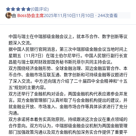
(0篇评论)
由
Boss协会主席
2025年11月10日
11月10日
· 244次查看
中国与瑞士在中瑞部级金融会议上，就本币合作、数字创新等议
题深入交流。
据中国人民银行官网消息，第三次中瑞部级金融会议当地时间上
星期五（11月7日）在瑞士伯尔尼举行。中国人民银行副行长宣
昌能与瑞士联邦财政部国务秘书斯托菲尔共同主持会议。
双方围绕经济金融形势、全球金融治理、双边金融监管合作、本
币合作、金融市场互联互通、数字创新和可持续金融等议题进行
了深入交流。中方还向瑞方介绍了二十届四中全会精神和“十五
五”规划的主要内容。
双方还举行了金融机构对话会，两国金融机构代表应邀参会并发
言。双方金融管理部门认真听取了与会金融机构提出的建议，并
就金融业开放、市场准入、金融市场合作等具体诉求进行了充分
沟通。
双方承诺将本着务实高效原则，持续跟进这次会议在重点领域的
合作意向。双方均认为，中瑞部级金融会议机制为两国金融管理
部门加强政策沟通以及双方金融机构加深务实合作提供了重要平