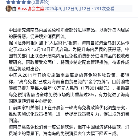
(0篇评论)
由
Boss协会主席
2025年9月12日
9月12日
· 731次查看
中国研究海南岛内居民免税消费部分进境商品，以提升岛内居民
的获得感，促进境外消费回流。
据《证券时报》旗下“人民财讯”报道，海南自贸港全岛封关运作
定于2025年12月18日正式启动。为提升岛内居民的获得感，中
国有关部门正联合开展岛内居民免税消费部分进境商品的税收政
策研究，因政策受众面广，将同步制定配套管理措施，待条件成
熟后将及时出台。
中国从2011年开始实施海南岛离岛旅客免税购物政策。报道
称，“离岛免税”已成为海南自由贸易港的“金字招牌”。目前购物
限额已提升至每人每年10万元人民币（1万8014新元），推动离
岛免税销售额占全球免税市场的比重超过8%，有力促进了海南
国际旅游消费中心建设。
目前国家相关部门正在开展新一轮离岛免税政策优化调整研究，
推动实施优化政策措施，进一步提高政策吸引力，促进境外消费
回流。
海南岛离岛免税消费一度受到欢迎，但在中国经济整体疲软、消
费减少的背景下，海南岛的免税消费去年大幅下降近三成。