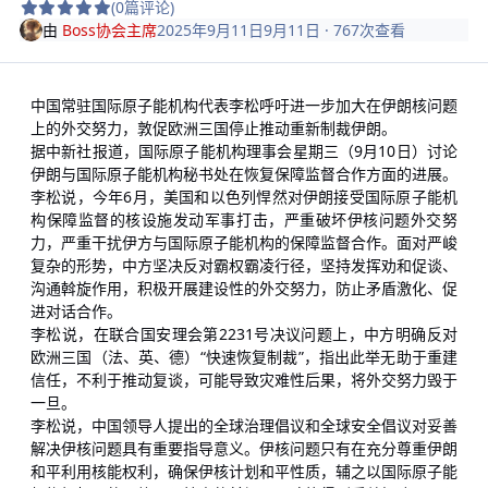
(0篇评论)
由
Boss协会主席
2025年9月11日
9月11日
· 767次查看
中国常驻国际原子能机构代表李松呼吁进一步加大在伊朗核问题
上的外交努力，敦促欧洲三国停止推动重新制裁伊朗。
据中新社报道，国际原子能机构理事会星期三（9月10日）讨论
伊朗与国际原子能机构秘书处在恢复保障监督合作方面的进展。
李松说，今年6月，美国和以色列悍然对伊朗接受国际原子能机
构保障监督的核设施发动军事打击，严重破坏伊核问题外交努
力，严重干扰伊方与国际原子能机构的保障监督合作。面对严峻
复杂的形势，中方坚决反对霸权霸凌行径，坚持发挥劝和促谈、
沟通斡旋作用，积极开展建设性的外交努力，防止矛盾激化、促
进对话合作。
李松说，在联合国安理会第2231号决议问题上，中方明确反对
欧洲三国（法、英、德）“快速恢复制裁”，指出此举无助于重建
信任，不利于推动复谈，可能导致灾难性后果，将外交努力毁于
一旦。
李松说，中国领导人提出的全球治理倡议和全球安全倡议对妥善
解决伊核问题具有重要指导意义。伊核问题只有在充分尊重伊朗
和平利用核能权利，确保伊核计划和平性质，辅之以国际原子能