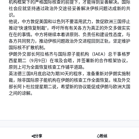
机构框架下的严格国际核查的前提下，才能得到妥善解决。国际
社会应就坚持通过政治外交途径妥善解决伊核问题达成新的共
识。
他说，中方敦促美国和以色列不要滥用武力，敦促欧洲三国停止
推动“快速恢复制裁”，呼吁所有有关各方为真正的外交多做实实
在在的事情。中方将继续本着讲原则、负责任和建设性态度，与
各方共同努力，推动伊核问题政治外交进程回到正轨，坚定维护
国际核不扩散机制。
伊朗外交部长阿拉格齐与国际原子能机构（IAEA）总干事格罗
西星期二（9月9日）在埃及会晤，并签署新的合作框架协议，
原则上可为全面恢复核查工作铺平道路。
英法德三国8月底启动为期30天的程序，准备重新对伊朗实施制
裁，除非国际原子能机构在伊朗的核查工作全面恢复。埃及外交
部长阿卜杜拉提星期二说，希望新的协议能促成伊朗与欧洲大国
之间的谅解。
分享
粉丝